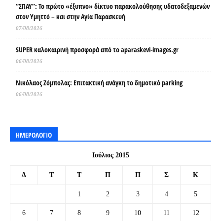
“ΣΠΑΥ”: Το πρώτο «έξυπνο» δίκτυο παρακολούθησης υδατοδεξαμενών
στον Υμηττό – και στην Αγία Παρασκευή
07/08/2026
SUPER καλοκαιρινή προσφορά από το aparaskevi-images.gr
06/08/2026
Νικόλαος Ζόμπολας: Επιτακτική ανάγκη το δημοτικό parking
06/08/2026
ΗΜΕΡΟΛΟΓΙΟ
Ιούλιος 2015
Δ
Τ
Τ
Π
Π
Σ
Κ
1
2
3
4
5
6
7
8
9
10
11
12