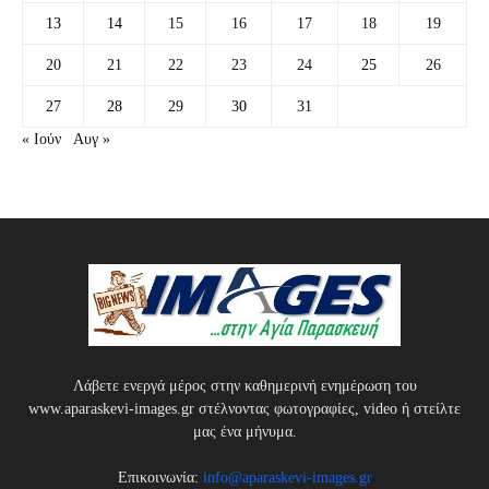
13
14
15
16
17
18
19
20
21
22
23
24
25
26
27
28
29
30
31
« Ιούν
Αυγ »
Λάβετε ενεργά μέρος στην καθημερινή ενημέρωση του
www.aparaskevi-images.gr στέλνοντας φωτογραφίες, video ή στείλτε
μας ένα μήνυμα.
Επικοινωνία:
info@aparaskevi-images.gr