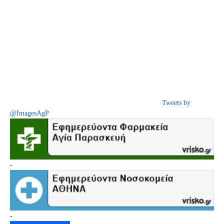
Tweets by
@ImagesAgP
-
-