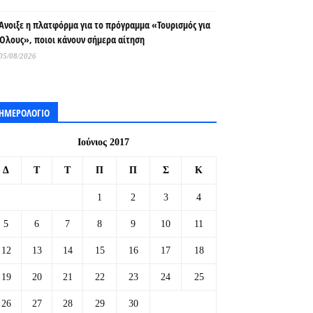
Άνοιξε η πλατφόρμα για το πρόγραμμα «Τουρισμός για
Όλους», ποιοι κάνουν σήμερα αίτηση
05/08/2026
ΗΜΕΡΟΛΟΓΙΟ
Ιούνιος 2017
Δ
Τ
Τ
Π
Π
Σ
Κ
1
2
3
4
5
6
7
8
9
10
11
12
13
14
15
16
17
18
19
20
21
22
23
24
25
26
27
28
29
30