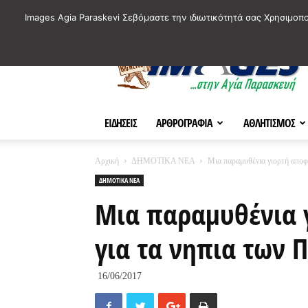
ΙΣΤΟΡΙΚΑ ΣΗΜΕΙΑ ΤΗΣ ΠΟΛΗΣ
ΠΛΗΡΟΦΟΡΙΕΣ
ΠΟΛΙΤΙ
Images Agia Paraskevi Σεβόμαστε την ιδιωτικότητά σας Χρησιμοπ
AParaskevi-
Images
ΕΙΔΗΣΕΙΣ
ΑΡΘΡΟΓΡΑΦΙΑ
ΑΘΛΗΤΙΣΜΟΣ
Αρχική
ΔΗΜΟΤΙΚΑ ΝΕΑ
Μια παραμυθένια γιορτή αποφ
ΔΗΜΟΤΙΚΑ ΝΕΑ
Μια παραμυθένια 
για τα νηπια των 
16/06/2017