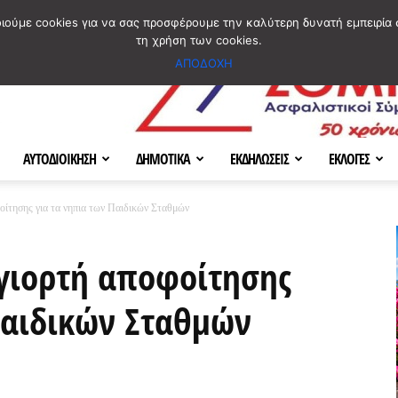
ΣΜΟΣ
ΧΑΡΤΗΣ
BLOG IMAGES
ΠΟΙΟΙ ΕΙΜΑΣΤΕ
[ ΕΠΙΚΟΙΝΩΝΙΑ ]
οιούμε cookies για να σας προσφέρουμε την καλύτερη δυνατή εμπειρία 
τη χρήση των cookies.
ΑΠΟΔΟΧΗ
ΑΥΤΟΔΙΟΙΚΗΣΗ
ΔΗΜΟΤΙΚΑ
ΕΚΔΗΛΩΣΕΙΣ
ΕΚΛΟΓΕΣ
οίτησης για τα νηπια των Παιδικών Σταθμών
γιορτή αποφοίτησης
Παιδικών Σταθμών