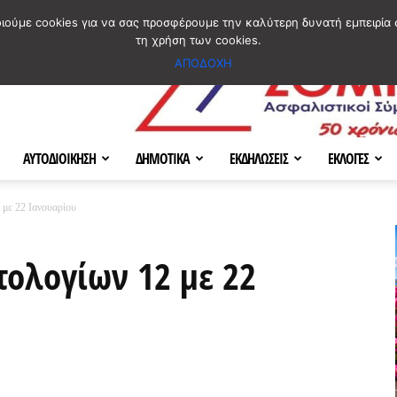
ΣΜΟΣ
ΧΑΡΤΗΣ
BLOG IMAGES
ΠΟΙΟΙ ΕΙΜΑΣΤΕ
[ ΕΠΙΚΟΙΝΩΝΙΑ ]
οιούμε cookies για να σας προσφέρουμε την καλύτερη δυνατή εμπειρία 
τη χρήση των cookies.
ΑΠΟΔΟΧΗ
ΑΥΤΟΔΙΟΙΚΗΣΗ
ΔΗΜΟΤΙΚΑ
ΕΚΔΗΛΩΣΕΙΣ
ΕΚΛΟΓΕΣ
 με 22 Ιανουαρίου
ολογίων 12 με 22