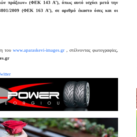
ικών πράξεων» (ΦΕΚ 143 Α’), όπως αυτό ισχύει μετά την
3801/2009 (ΦΕΚ 163 Α’), σε αριθμό έκαστο όσες και οι
ση του
www.aparaskevi-images.gr
, στέλνοντας φωτογραφiες,
es.gr
witter