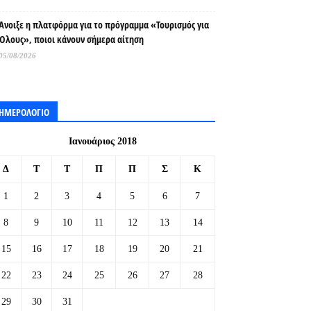
Άνοιξε η πλατφόρμα για το πρόγραμμα «Τουρισμός για
Όλους», ποιοι κάνουν σήμερα αίτηση
05/08/2026
ΗΜΕΡΟΛΟΓΙΟ
Ιανουάριος 2018
Δ
Τ
Τ
Π
Π
Σ
Κ
1
2
3
4
5
6
7
8
9
10
11
12
13
14
15
16
17
18
19
20
21
22
23
24
25
26
27
28
29
30
31