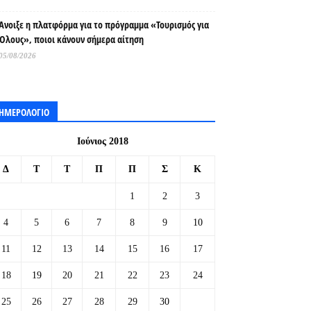
Άνοιξε η πλατφόρμα για το πρόγραμμα «Τουρισμός για
Όλους», ποιοι κάνουν σήμερα αίτηση
05/08/2026
ΗΜΕΡΟΛΟΓΙΟ
Ιούνιος 2018
Δ
Τ
Τ
Π
Π
Σ
Κ
1
2
3
4
5
6
7
8
9
10
11
12
13
14
15
16
17
18
19
20
21
22
23
24
25
26
27
28
29
30