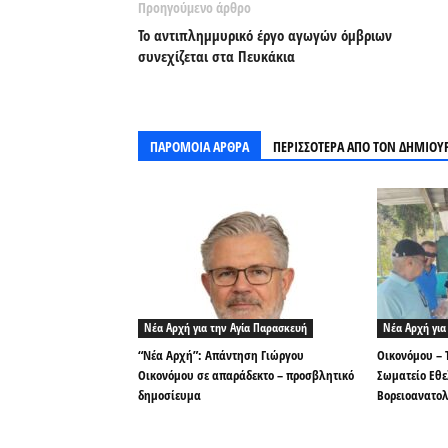
Προηγούμενο άρθρο
Το αντιπλημμυρικό έργο αγωγών όμβριων
συνεχίζεται στα Πευκάκια
ΠΑΡΟΜΟΙΑ ΑΡΘΡΑ
ΠΕΡΙΣΣΟΤΕΡΑ ΑΠΟ ΤΟΝ ΔΗΜΙΟΥ
Νέα Αρχή για την Αγία Παρασκευή
Νέα Αρχή για
“Νέα Αρχή”: Απάντηση Γιώργου
Οικονόμου – 
Οικονόμου σε απαράδεκτο – προσβλητικό
Σωματείο Εθ
δημοσίευμα
Βορειοανατολ