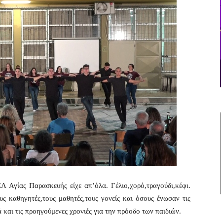
 Αγίας Παρασκευής είχε απ’όλα. Γέλιο,χορό,τραγούδι,κέφι.
ς καθηγητές,τους μαθητές,τους γονείς και όσους ένωσαν τις
 και τις προηγούμενες χρονιές για την πρόοδο των παιδιών.