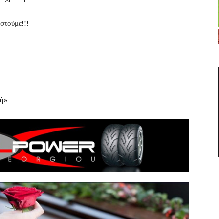
στούμε!!!
υή»