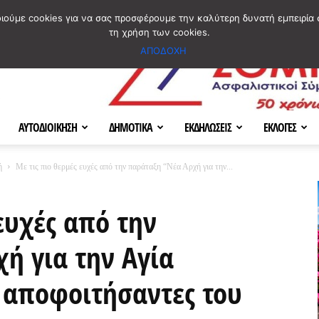
ΣΜΟΣ
ΧΑΡΤΗΣ
BLOG IMAGES
ΠΟΙΟΙ ΕΙΜΑΣΤΕ
[ ΕΠΙΚΟΙΝΩΝΙΑ ]
οιούμε cookies για να σας προσφέρουμε την καλύτερη δυνατή εμπειρία 
τη χρήση των cookies.
ΑΠΟΔΟΧΗ
ΑΥΤΟΔΙΟΙΚΗΣΗ
ΔΗΜΟΤΙΚΑ
ΕΚΔΗΛΩΣΕΙΣ
ΕΚΛΟΓΕΣ
ή
Με τις πιο θερμές ευχές από την παράταξη “Νέα Αρχή για την...
ευχές από την
ή για την Αγία
 αποφοιτήσαντες του