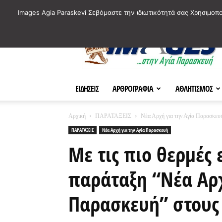
ΙΣΤΟΡΙΚΑ ΣΗΜΕΙΑ ΤΗΣ ΠΟΛΗΣ
ΠΛΗΡΟΦΟΡΙΕΣ
ΠΟΛΙΤΙ
Images Agia Paraskevi Σεβόμαστε την ιδιωτικότητά σας Χρησιμοπ
AParaskevi-
Images
ΕΙΔΗΣΕΙΣ
ΑΡΘΡΟΓΡΑΦΙΑ
ΑΘΛΗΤΙΣΜΟΣ
Αρχική
ΠΑΡΑΤΑΞΕΙΣ
Νέα Αρχή για την Αγία Παρασκευ
ΠΑΡΑΤΑΞΕΙΣ
Νέα Αρχή για την Αγία Παρασκευή
Με τις πιο θερμές 
παράταξη “Νέα Αρχ
Παρασκευή” στους