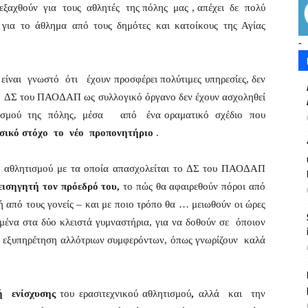
ιεξαχθούν για τους αθλητές της πόλης μας , απέχει δε πολύ
το άθλημα από τους δημότες και κατοίκους της Αγίας
-
ίναι γνωστό ότι έχουν προσφέρει πολύτιμες υπηρεσίες, δεν
 το ΔΣ του ΠΑΟΔΑΠ ως συλλογικό όργανο δεν έχουν ασχοληθεί
λητισμού της πόλης, μέσα από ένα οραματικό σχέδιο που
σικό στόχο το νέο προπονητήριο
.
ού αθλητισμού με τα οποία απασχολείται το ΔΣ του ΠΑΟΔΑΠ
εισηγητή τον πρόεδρό του,
το πώς θα αφαιρεθούν πόροι από
 από τους γονείς – και με ποιο τρόπο θα … μειωθούν οι ώρες
μένα στα δύο κλειστά γυμναστήρια, για να δοθούν σε όποιον
ην εξυπηρέτηση αλλότριων συμφερόντων, όπως γνωρίζουν καλά
κή ενίσχυσης
του ερασιτεχνικού αθλητισμού
,
αλλά και την