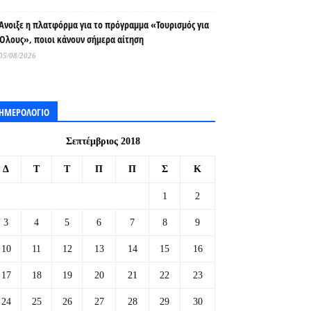
Άνοιξε η πλατφόρμα για το πρόγραμμα «Τουρισμός για
Όλους», ποιοι κάνουν σήμερα αίτηση
05/08/2026
ΗΜΕΡΟΛΟΓΙΟ
Σεπτέμβριος 2018
Δ
Τ
Τ
Π
Π
Σ
Κ
1
2
3
4
5
6
7
8
9
10
11
12
13
14
15
16
17
18
19
20
21
22
23
24
25
26
27
28
29
30