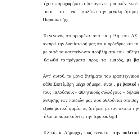
έχετε παραχωρήσει , ούτε αγώνες μπορούν να δ
από το να καλύψει την μεγάλη ζήτηση για 
Παρασκευής.
Το γεγονός ότι ορισμένα από τα μέλη του ΔΣ ε
αναιρεί την διαπίστωσή μας ότι ο πρόεδρος και
με αυτά τα κατεπείγοντα προβλήματα του αθ
θα ωθεί τα πράγματα προς τα εμπρός,
με βα
Αντ’ αυτού
,
τα μόνα ζητήματα του ερασιτεχνικ
κάθε Σεπτέμβρη μέχρι σήμερα, είναι ,
με βασικό 
τους «πλούσιους» αθλητικούς συλλόγους – δηλαδή
άθλησης των παιδιών μας που αθλούνται στοιβαγ
εξωδημοτικό φορέα τις ζητήσει, με τον σκοπό τ
όλοι οι παροικούντες την Ιερουσαλήμ!
Τελικά, κ. Δήμαρχε, πως εννοείτε
την πολιτι