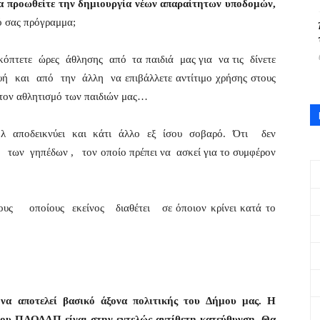
να προωθείτε την δημιουργία νέων
απαραίτητων υποδομών,
ό σας πρόγραμμα;
κόπτετε ώρες άθλησης από τα παιδιά μας για να τις δίνετε
 και από την άλλη να επιβάλλετε αντίτιμο χρήσης στους
 στον αθλητισμό των παιδιών μας…
ήλ αποδεικνύει και κάτι άλλο εξ ίσου σοβαρό. Ότι δεν
των γηπέδων , τον οποίο πρέπει να ασκεί για το συμφέρον
ους οποίους εκείνος διαθέτει σε όποιον κρίνει κατά το
 να αποτελεί βασικό άξονα πολιτικής του Δήμου μας. Η
Σ του ΠΑΟΔΑΠ
είναι στην εντελώς αντίθετη κατεύθυνση. Θα