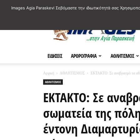
ΙΣΤΟΡΙΚΑ ΣΗΜΕΙΑ ΤΗΣ ΠΟΛΗΣ
ΠΛΗΡΟΦΟΡΙΕΣ
ΠΟΛΙΤΙ
Images Agia Paraskevi Σεβόμαστε την ιδιωτικότητά σας Χρησιμοπ
AParaskevi-
Images
ΕΙΔΗΣΕΙΣ
ΑΡΘΡΟΓΡΑΦΙΑ
ΑΘΛΗΤΙΣΜΟΣ
Αρχική
ΑΘΛΗΤΙΣΜΟΣ
ΕΚΤΑΚΤΟ: Σε αναβρασμό τα αθλη
ΑΘΛΗΤΙΣΜΟΣ
ΕΚΤΑΚΤΟ: Σε αναβρ
σωματεία της πόλ
έντονη Διαμαρτυρί