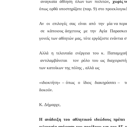
αναγκαία άθληση όλων των πολιτών
, χωρίς 
όπως ορθά υποστηρίζατε (παρ. 9) στο προεκλογικ
Αν οι επιλογές σας είναι από την μία να περι
σε κάποιους άσχετους με την Αγία Παρασκευή
γονείς των αθλητών μας, τότε εργάζεστε ενάντια
Αλλά η τελευταία ενέργεια του κ. Παπαμιχα
αντιλαμβάνεται τον ρόλο του ως διαχειριστή 
των κατοίκων της πόλης , αλλά ως
«ιδιοκτήτη» – όπως ο ίδιος διακηρύσσει – τ
δοκούν.
Κ. Δήμαρχε,
Η ανάδειξη του αθλητικού ιδεώδους πρέπει
τελευταία απόφαση του προέδρου και του Δ