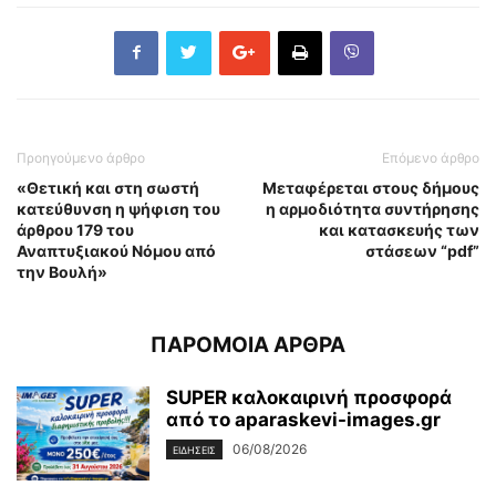
Προηγούμενο άρθρο
Επόμενο άρθρο
«Θετική και στη σωστή
Μεταφέρεται στους δήμους
κατεύθυνση η ψήφιση του
η αρμοδιότητα συντήρησης
άρθρου 179 του
και κατασκευής των
Αναπτυξιακού Νόμου από
στάσεων “pdf”
την Βουλή»
ΠΑΡΟΜΟΙΑ ΑΡΘΡΑ
SUPER καλοκαιρινή προσφορά
από το aparaskevi-images.gr
06/08/2026
ΕΙΔΗΣΕΙΣ