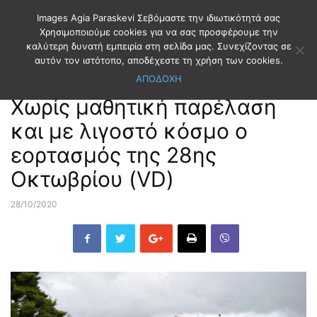
Images Agia Paraskevi Σεβόμαστε την ιδιωτικότητά σας
Χρησιμοποιούμε cookies για να σας προσφέρουμε την
καλύτερη δυνατή εμπειρία στη σελίδα μας. Συνεχίζοντας σε
Αρχική
ΕΚΔΗΛΩΣΕΙΣ
αυτόν τον ιστότοπο, αποδέχεστε τη χρήση των cookies.
ΑΠΟΔΟΧΗ
ΕΚΔΗΛΩΣΕΙΣ
Χωρίς μαθητική παρέλαση
και με λιγοστό κόσμο ο
εορτασμός της 28ης
Οκτωβρίου (VD)
28/10/2020