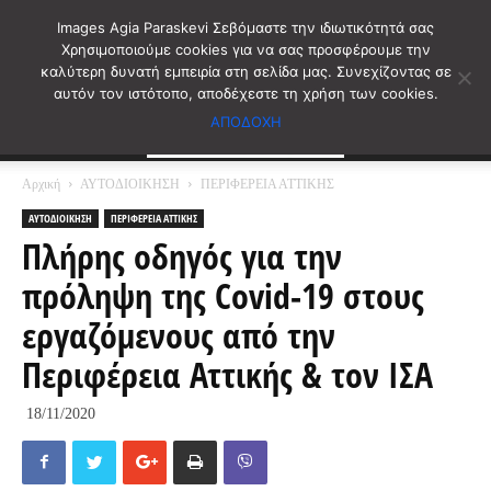
Images Agia Paraskevi Σεβόμαστε την ιδιωτικότητά σας
Χρησιμοποιούμε cookies για να σας προσφέρουμε την
καλύτερη δυνατή εμπειρία στη σελίδα μας. Συνεχίζοντας σε
αυτόν τον ιστότοπο, αποδέχεστε τη χρήση των cookies.
ΑΠΟΔΟΧΗ
Αρχική
ΑΥΤΟΔΙΟΙΚΗΣΗ
ΠΕΡΙΦΕΡΕΙΑ ΑΤΤΙΚΗΣ
ΑΥΤΟΔΙΟΙΚΗΣΗ
ΠΕΡΙΦΕΡΕΙΑ ΑΤΤΙΚΗΣ
Πλήρης οδηγός για την
πρόληψη της Covid-19 στους
εργαζόμενους από την
Περιφέρεια Αττικής & τον ΙΣΑ
18/11/2020