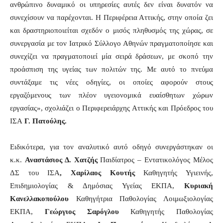
ανθρώπινο δυναμικό οι υπηρεσίες αυτές δεν είναι δυνατόν να
συνεχίσουν να παρέχονται. Η Περιφέρεια Αττικής, στην οποία ζει
και δραστηριοποιείται σχεδόν ο μισός πληθυσμός της χώρας, σε
συνεργασία με τον Ιατρικό Σύλλογο Αθηνών πραγματοποίησε και
συνεχίζει να πραγματοποιεί μία σειρά δράσεων, με σκοπό την
προάσπιση της υγείας των πολιτών της. Με αυτό το πνεύμα
συντάξαμε τις νέες οδηγίες, οι οποίες αφορούν στους
εργαζόμενους των πλέον υγειονομικά ευαίσθητων χώρων
εργασίας», σχολιάζει ο Περιφερειάρχης Αττικής και Πρόεδρος του
ΙΣΑ
Γ. Πατούλης.
Ειδικότερα, για τον αναλυτικό αυτό οδηγό συνεργάστηκαν οι
κ.κ.
Αναστάσιος Δ. Χατζής
Παιδίατρος – Εντατικολόγος Μέλος
ΔΣ του ΙΣΑ
, Χαρίλαος Κουτής
Καθηγητής Υγιεινής,
Επιδημιολογίας & Δημόσιας Υγείας ΕΚΠΑ,
Κυριακή
Κανελλακοπούλου
Καθηγήτρια Παθολογίας Λοιμωξιολογίας
ΕΚΠΑ,
Γεώργιος Σαρόγλου
Καθηγητής Παθολογίας