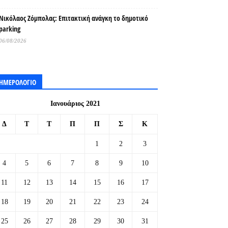
Νικόλαος Ζόμπολας: Επιτακτική ανάγκη το δημοτικό
parking
06/08/2026
ΗΜΕΡΟΛΟΓΙΟ
Ιανουάριος 2021
Δ
Τ
Τ
Π
Π
Σ
Κ
1
2
3
4
5
6
7
8
9
10
11
12
13
14
15
16
17
18
19
20
21
22
23
24
25
26
27
28
29
30
31