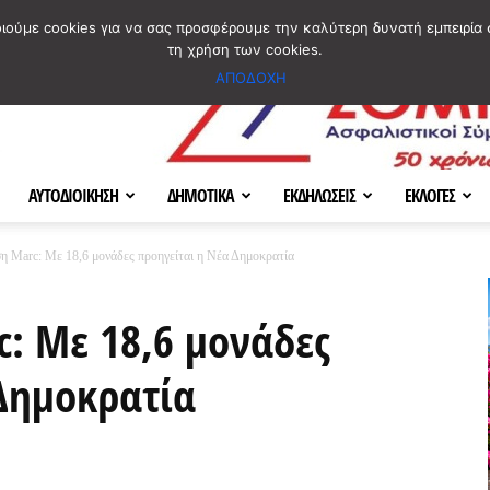
ΣΜΟΣ
ΧΑΡΤΗΣ
BLOG IMAGES
ΠΟΙΟΙ ΕΙΜΑΣΤΕ
[ ΕΠΙΚΟΙΝΩΝΙΑ ]
οιούμε cookies για να σας προσφέρουμε την καλύτερη δυνατή εμπειρία 
τη χρήση των cookies.
ΑΠΟΔΟΧΗ
ΑΥΤΟΔΙΟΙΚΗΣΗ
ΔΗΜΟΤΙΚΑ
ΕΚΔΗΛΩΣΕΙΣ
ΕΚΛΟΓΕΣ
 Marc: Με 18,6 μονάδες προηγείται η Νέα Δημοκρατία
: Με 18,6 μονάδες
Δημοκρατία