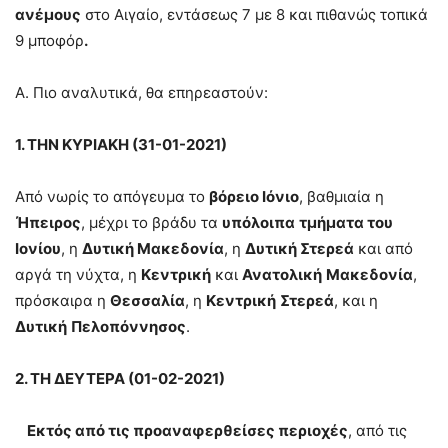
ανέμους
στο Αιγαίο, εντάσεως 7 με 8 και πιθανώς τοπικά
9 μποφόρ
.
Α. Πιο αναλυτικά, θα επηρεαστούν:
1. ΤΗΝ ΚΥΡΙΑΚΗ (31-01-2021)
Από νωρίς το απόγευμα το
βόρειο Ιόνιο
, βαθμιαία η
Ήπειρος
, μέχρι το βράδυ τα
υπόλοιπα
τμήματα του
Ιονίου
, η
Δυτική Μακεδονία
, η
Δυτική Στερεά
και από
αργά τη νύχτα, η
Κεντρική
και
Ανατολική
Μακεδονία
,
πρόσκαιρα η
Θεσσαλία
, η
Κεντρική
Στερεά
, και η
Δυτική
Πελοπόννησος
.
2. ΤΗ ΔΕΥΤΕΡΑ (01-02-2021)
Εκτός από τις προαναφερθείσες περιοχές
, από τις