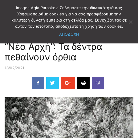
Images Agia Paraskevi Σεβόμαστε την ιδιωτικότητά σας
Χρησιμοποιούμε cookies για να σας προσφέρουμε την
καλύτερη δυνατή εμπειρία στη σελίδα μας. Συνεχίζοντας σε
Αρχική
ΠΑΡΑΤΑΞΕΙΣ
Νέα Αρχή για την Αγία Παρασκευή
αυτόν τον ιστότοπο, αποδέχεστε τη χρήση των cookies.
ΑΠΟΔΟΧΗ
ΠΑΡΑΤΑΞΕΙΣ
Νέα Αρχή για την Αγία Παρασκευή
“Νέα Αρχή”: Τα δέντρα
πεθαίνουν όρθια
18/02/2021