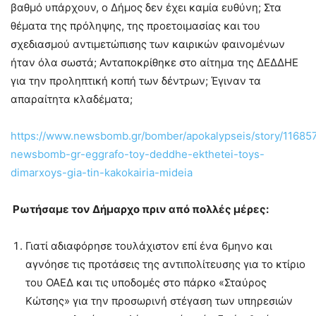
βαθμό υπάρχουν, ο Δήμος δεν έχει καμία ευθύνη; Στα
θέματα της πρόληψης, της προετοιμασίας και του
σχεδιασμού αντιμετώπισης των καιρικών φαινομένων
ήταν όλα σωστά; Ανταποκρίθηκε στο αίτημα της ΔΕΔΔΗΕ
για την προληπτική κοπή των δέντρων; Έγιναν τα
απαραίτητα κλαδέματα;
https://www.newsbomb.gr/bomber/apokalypseis/story/116857
newsbomb-gr-eggrafo-toy-deddhe-ekthetei-toys-
dimarxoys-gia-tin-kakokairia-mideia
Ρωτήσαμε τον Δήμαρχο πριν από πολλές μέρες:
Γιατί αδιαφόρησε τουλάχιστον επί ένα 6μηνο και
αγνόησε τις προτάσεις της αντιπολίτευσης για το κτίριο
του ΟΑΕΔ και τις υποδομές στο πάρκο «Σταύρος
Κώτσης» για την προσωρινή στέγαση των υπηρεσιών