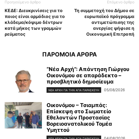
Προηγούμενο άρθρο
Επόμενο άρθρο
ΚΕΔΕ: Διευκρινίσεις για το
Τη συμμετοχή του Δήμου σε
ποιος είναι αρμόδιος για το
ευρωπαϊκό πρόγραμμα
κλάδεμα/κόψιμο δέντρων
αντιμετώπισης της
κατά μήκος των γραμμών
ανεργίας ψήφισε η
ρεύματος
Οικονομική Επιτροπή
ΠΑΡΟΜΟΙΑ ΑΡΘΡΑ
“Νέα Αρχή”: Απάντηση Γιώργου
Οικονόμου σε απαράδεκτο –
προσβλητικό δημοσίευμα
05/08/2026
ΝΈΑ ΑΡΧΉ ΓΙΑ ΤΗΝ ΑΓΊΑ ΠΑΡΑΣΚΕΥΉ
Οικονόμου – Τσιαμπάς:
Επίσκεψη στο Σωματείο
Εθελοντών Προστασίας
Βορειοανατολικού Τομέα
Υμηττού
04/08/2026
ΝΈΑ ΑΡΧΉ ΓΙΑ ΤΗΝ ΑΓΊΑ ΠΑΡΑΣΚΕΥΉ