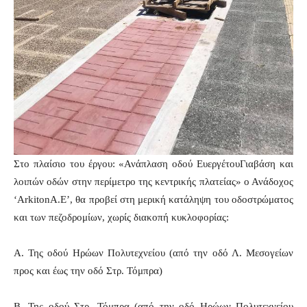
Στο πλαίσιο του έργου: «Ανάπλαση οδού ΕυεργέτουΓιαβάση και
λοιπών οδών στην περίμετρο της κεντρικής πλατείας» ο Ανάδοχος
‘ArkitonA.E’, θα προβεί στη μερική κατάληψη του οδοστρώματος
και των πεζοδρομίων, χωρίς διακοπή κυκλοφορίας:
Α. Της οδού Ηρώων Πολυτεχνείου (από την οδό Λ. Μεσογείων
προς και έως την οδό Στρ. Τόμπρα)
Β. Της οδού Στρ. Τόμπρα (από την οδό Ηρώων Πολυτεχνείου