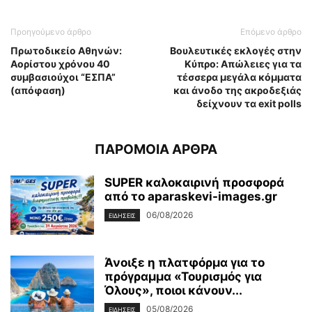
Προηγούμενο άρθρο
Επόμενο άρθρο
Πρωτοδικείο Αθηνών:
Βουλευτικές εκλογές στην
Αορίστου χρόνου 40
Κύπρο: Απώλειες για τα
συμβασιούχοι “ΕΣΠΑ”
τέσσερα μεγάλα κόμματα
(απόφαση)
και άνοδο της ακροδεξιάς
δείχνουν τα exit polls
ΠΑΡΟΜΟΙΑ ΑΡΘΡΑ
SUPER καλοκαιρινή προσφορά
από το aparaskevi-images.gr
06/08/2026
ΕΙΔΗΣΕΙΣ
Άνοιξε η πλατφόρμα για το
πρόγραμμα «Τουρισμός για
Όλους», ποιοι κάνουν...
05/08/2026
ΕΙΔΗΣΕΙΣ