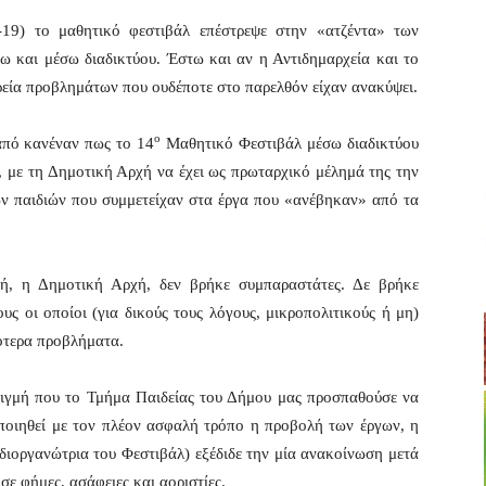
19) το μαθητικό φεστιβάλ επέστρεψε στην «ατζέντα» των
τω και μέσω διαδικτύου. Έστω και αν η Αντιδημαρχεία και το
εία προβλημάτων που ουδέποτε στο παρελθόν είχαν ανακύψει.
ο
 από κανέναν πως το 14
Μαθητικό Φεστιβάλ μέσω διαδικτύου
, με τη Δημοτική Αρχή να έχει ως πρωταρχικό μέλημά της την
 παιδιών που συμμετείχαν στα έργα που «ανέβηκαν» από τα
τή, η Δημοτική Αρχή, δεν βρήκε συμπαραστάτες. Δε βρήκε
υς οι οποίοι (για δικούς τους λόγους, μικροπολιτικούς ή μη)
ότερα προβλήματα.
τιγμή που το Τμήμα Παιδείας του Δήμου μας προσπαθούσε να
οποιηθεί με τον πλέον ασφαλή τρόπο η προβολή των έργων, η
διοργανώτρια του Φεστιβάλ) εξέδιδε την μία ανακοίνωση μετά
σε φήμες, ασάφειες και αοριστίες.