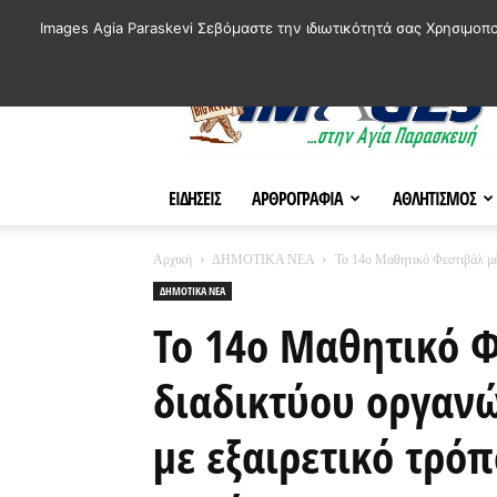
ΙΣΤΟΡΙΚΑ ΣΗΜΕΙΑ ΤΗΣ ΠΟΛΗΣ
ΠΛΗΡΟΦΟΡΙΕΣ
ΠΟΛΙΤΙ
Images Agia Paraskevi Σεβόμαστε την ιδιωτικότητά σας Χρησιμοπ
AParaskevi-
Images
ΕΙΔΗΣΕΙΣ
ΑΡΘΡΟΓΡΑΦΙΑ
ΑΘΛΗΤΙΣΜΟΣ
Αρχική
ΔΗΜΟΤΙΚΑ ΝΕΑ
Το 14ο Μαθητικό Φεστιβάλ μέ
ΔΗΜΟΤΙΚΑ ΝΕΑ
Το 14ο Μαθητικό 
διαδικτύου οργαν
με εξαιρετικό τρό