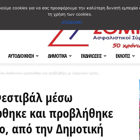
ΣΜΟΣ
ΧΑΡΤΗΣ
BLOG IMAGES
ΠΟΙΟΙ ΕΙΜΑΣΤΕ
[ ΕΠΙΚΟΙΝΩΝΙΑ ]
οιούμε cookies για να σας προσφέρουμε την καλύτερη δυνατή εμπειρία 
τη χρήση των cookies.
ΑΠΟΔΟΧΗ
ΑΥΤΟΔΙΟΙΚΗΣΗ
ΔΗΜΟΤΙΚΑ
ΕΚΔΗΛΩΣΕΙΣ
ΕΚΛΟΓΕΣ
σω διαδικτύου οργανώθηκε και προβλήθηκε με εξαιρετικό τρόπο,...
Φεστιβάλ μέσω
ώθηκε και προβλήθηκε
πο, από την Δημοτική