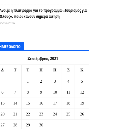
Άνοιξε η πλατφόρμα για το πρόγραμμα «Τουρισμός για
Όλους», ποιοι κάνουν σήμερα αίτηση
05/08/2026
ΗΜΕΡΟΛΟΓΙΟ
Σεπτέμβριος 2021
Δ
Τ
Τ
Π
Π
Σ
Κ
1
2
3
4
5
6
7
8
9
10
11
12
13
14
15
16
17
18
19
20
21
22
23
24
25
26
27
28
29
30