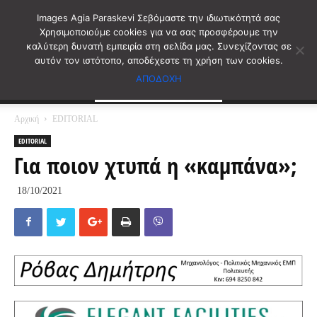
Images Agia Paraskevi Σεβόμαστε την ιδιωτικότητά σας
Χρησιμοποιούμε cookies για να σας προσφέρουμε την
καλύτερη δυνατή εμπειρία στη σελίδα μας. Συνεχίζοντας σε
αυτόν τον ιστότοπο, αποδέχεστε τη χρήση των cookies.
ΑΠΟΔΟΧΗ
Αρχική
EDITORIAL
EDITORIAL
Για ποιον χτυπά η «καμπάνα»;
18/10/2021