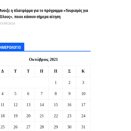
Άνοιξε η πλατφόρμα για το πρόγραμμα «Τουρισμός για
Όλους», ποιοι κάνουν σήμερα αίτηση
05/08/2026
ΗΜΕΡΟΛΟΓΙΟ
Οκτώβριος 2021
Δ
Τ
Τ
Π
Π
Σ
Κ
1
2
3
4
5
6
7
8
9
10
11
12
13
14
15
16
17
18
19
20
21
22
23
24
25
26
27
28
29
30
31