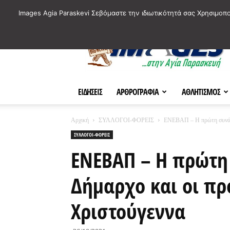
ΙΣΤΟΡΙΚΑ ΣΗΜΕΙΑ ΤΗΣ ΠΟΛΗΣ
ΠΛΗΡΟΦΟΡΙΕΣ
ΠΟΛΙΤΙ
Images Agia Paraskevi Σεβόμαστε την ιδιωτικότητά σας Χρησιμοπ
AParaskevi-
Images
ΕΙΔΗΣΕΙΣ
ΑΡΘΡΟΓΡΑΦΙΑ
ΑΘΛΗΤΙΣΜΟΣ
Αρχική
ΣΥΛΛΟΓΟΙ-ΦΟΡΕΙΣ
ΕΝΕΒΑΠ – Η πρώτη συνάντη
ΣΥΛΛΟΓΟΙ-ΦΟΡΕΙΣ
ΕΝΕΒΑΠ – Η πρώτη
Δήμαρχο και οι προ
Χριστούγεννα