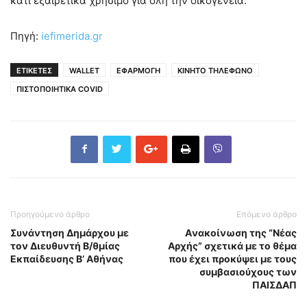
κάτι εξαιρετικά χρήσιμο για όλη την οικογένεια.
Πηγή:
iefimerida.gr
ΕΤΙΚΕΤΕΣ
WALLET
ΕΦΑΡΜΟΓΗ
ΚΙΝΗΤΟ ΤΗΛΕΦΩΝΟ
ΠΙΣΤΟΠΟΙΗΤΙΚΑ COVID
Προηγούμενο άρθρο
Επόμενο άρθρο
Συνάντηση Δημάρχου με
Aνακοίνωση της “Νέας
τον Διευθυντή Β/θμίας
Αρχής” σχετικά με το θέμα
Εκπαίδευσης Β’ Αθήνας
που έχει προκύψει με τους
συμβασιούχους των
ΠΑΙΣΔΑΠ