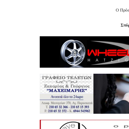
Ο Πρό
Σπύ