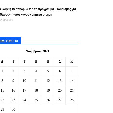
Άνοιξε η πλατφόρμα για το πρόγραμμα «Τουρισμός για
Όλους», ποιοι κάνουν σήμερα αίτηση
05/08/2026
ΗΜΕΡΟΛΟΓΙΟ
Νοέμβριος 2021
Δ
Τ
Τ
Π
Π
Σ
Κ
1
2
3
4
5
6
7
8
9
10
11
12
13
14
15
16
17
18
19
20
21
22
23
24
25
26
27
28
29
30