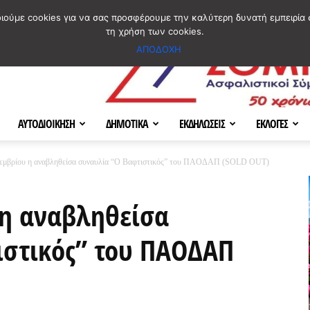
ΣΜΟΣ
ΧΑΡΤΗΣ
BLOG IMAGES
ΠΟΙΟΙ ΕΙΜΑΣΤΕ
[ ΕΠΙΚΟΙΝΩΝΙΑ ]
οιούμε cookies για να σας προσφέρουμε την καλύτερη δυνατή εμπειρία 
τη χρήση των cookies.
ΑΠΟΔΟΧΗ
ΑΥΤΟΔΙΟΙΚΗΣΗ
ΔΗΜΟΤΙΚΑ
ΕΚΔΗΛΩΣΕΙΣ
ΕΚΛΟΓΕΣ
οεμβρίου η αναβληθείσα συναυλία “Ο Βαφτιστικός” του ΠΑΟΔΑΠ (SOLD OUT)
 η αναβληθείσα
ιστικός” του ΠΑΟΔΑΠ