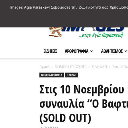
ΙΣΤΟΡΙΚΑ ΣΗΜΕΙΑ ΤΗΣ ΠΟΛΗΣ
ΠΛΗΡΟΦΟΡΙΕΣ
ΠΟΛΙΤΙ
Images Agia Paraskevi Σεβόμαστε την ιδιωτικότητά σας Χρησιμοπ
AParaskevi-
Images
ΕΙΔΗΣΕΙΣ
ΑΡΘΡΟΓΡΑΦΙΑ
ΑΘΛΗΤΙΣΜΟΣ
Αρχική
ΝΟΜΙΚΑ ΠΡΟΣΩΠΑ
ΠΑΟΔΑΠ
Στις 10 Ν
ΝΟΜΙΚΑ ΠΡΟΣΩΠΑ
ΠΑΟΔΑΠ
Στις 10 Νοεμβρίου
συναυλία “Ο Βαφτ
(SOLD OUT)