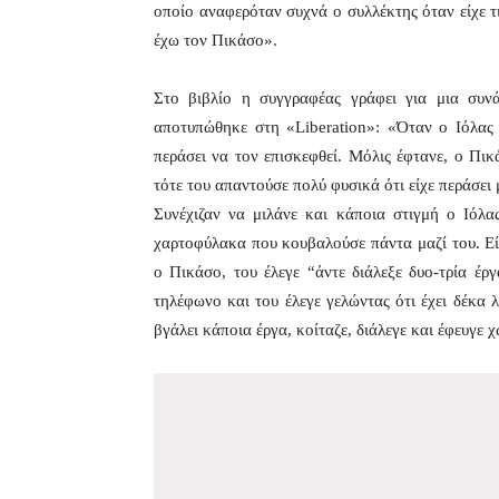
οποίο αναφερόταν συχνά ο συλλέκτης όταν είχε τ
έχω τον Πικάσο».
Στο βιβλίο η συγγραφέας γράφει για μια συν
αποτυπώθηκε στη «Liberation»: «Όταν ο Ιόλας 
περάσει να τον επισκεφθεί. Μόλις έφτανε, ο Πικά
τότε του απαντούσε πολύ φυσικά ότι είχε περάσει μ
Συνέχιζαν να μιλάνε και κάποια στιγμή ο Ιόλα
χαρτοφύλακα που κουβαλούσε πάντα μαζί του. Εί
ο Πικάσο, του έλεγε “άντε διάλεξε δυο-τρία έργ
τηλέφωνο και του έλεγε γελώντας ότι έχει δέκα λ
βγάλει κάποια έργα, κοίταζε, διάλεγε και έφευγε χ