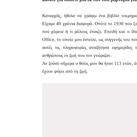
Καταρχάς, ήθελα να γράψω ένα βιβλίο τεκμηριω
Είχαμε 40 χρόνια διαφορά. Οπότε το 1930 που ξεκ
πού χόρευε ή τι ρόλους έπαιζε. Επειδή και ο ίδ
Office, το οποίο μου έστειλε, ως συγγενής του πο
αυτές τις πληροφορίες αναζήτησα εφημερίδες 
ανθρώπους εν ζωή που τον γνώριζαν.
Αν ζούσε σήμερα ο θείος μου θα ήταν 113 ετών, ά
έχουν φύγει από τη ζωή.