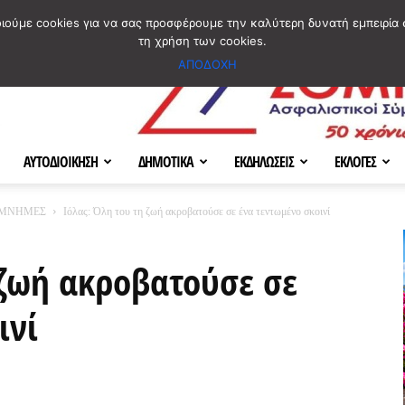
ΣΜΟΣ
ΧΑΡΤΗΣ
BLOG IMAGES
ΠΟΙΟΙ ΕΙΜΑΣΤΕ
[ ΕΠΙΚΟΙΝΩΝΙΑ ]
οιούμε cookies για να σας προσφέρουμε την καλύτερη δυνατή εμπειρία 
τη χρήση των cookies.
ΑΠΟΔΟΧΗ
ΑΥΤΟΔΙΟΙΚΗΣΗ
ΔΗΜΟΤΙΚΑ
ΕΚΔΗΛΩΣΕΙΣ
ΕΚΛΟΓΕΣ
 ΜΝΗΜΕΣ
Ιόλας: Όλη του τη ζωή ακροβατούσε σε ένα τεντωμένο σκοινί
 ζωή ακροβατούσε σε
ινί