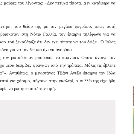
ις μαύρες του λέγοντας: «Δεν πέτυχα τίποτα. Δεν κατάφερα να
άντηση του θείου της με τον μεγάλο ζωγράφο, όπως αυτή
βρισκόταν στη Νότια Γαλλία, τον έπαιρνε τηλέφωνο για να
σο τού ξεκαθάριζε ότι δεν έχει τίποτε να του δείξει. Ο Ιόλας
όνο για να τον δει και όχι να αγοράσει.
ς τον ρωτούσε αν μπορούσε να καπνίσει. Οπότε άνοιγε τον
χε μέσα δεσμίδες φράγκων από την τράπεζα. Μόλις τις έβλεπε
α”». Αντιθέτως, ο μεγιστάνας Τζιάνι Ανιέλι έπαιρνε τον Ιόλα
επτά για χάσιμο, πήγαινε στην γκαλερί, ο συλλέκτης είχε ήδη
ωρίς να ρωτήσει ποτέ την τιμή.