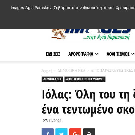
ΙΣΤΟΡΙΚΑ ΣΗΜΕΙΑ ΤΗΣ ΠΟΛΗΣ
ΠΛΗΡΟΦΟΡΙΕΣ
ΠΟΛΙΤΙ
Images Agia Paraskevi Σεβόμαστε την ιδιωτικότητά σας Χρησιμοπ
AParaskevi-
Images
ΕΙΔΗΣΕΙΣ
ΑΡΘΡΟΓΡΑΦΙΑ
ΑΘΛΗΤΙΣΜΟΣ
Αρχική
ΔΗΜΟΤΙΚΑ ΝΕΑ
ΑΓΙΟΠΑΡΑΣΚΕΥΙΩΤΙΚΕΣ
ΔΗΜΟΤΙΚΑ ΝΕΑ
ΑΓΙΟΠΑΡΑΣΚΕΥΙΩΤΙΚΕΣ ΜΝΗΜΕΣ
Ιόλας: Όλη του τη
ένα τεντωμένο σκο
27/11/2021