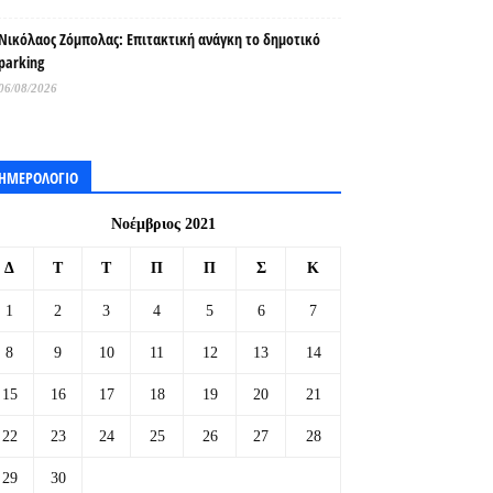
Νικόλαος Ζόμπολας: Επιτακτική ανάγκη το δημοτικό
parking
06/08/2026
ΗΜΕΡΟΛΟΓΙΟ
Νοέμβριος 2021
Δ
Τ
Τ
Π
Π
Σ
Κ
1
2
3
4
5
6
7
8
9
10
11
12
13
14
15
16
17
18
19
20
21
22
23
24
25
26
27
28
29
30