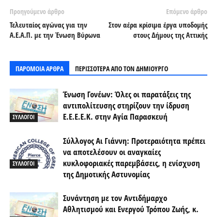
Προηγούμενο άρθρο
Επόμενο άρθρο
Τελευταίος αγώνας για την
Στον αέρα κρίσιμα έργα υποδομής
Α.Ε.Α.Π. με την Ένωση Βύρωνα
στους Δήμους της Αττικής
ΠΑΡΟΜΟΙΑ ΑΡΘΡΑ
ΠΕΡΙΣΣΟΤΕΡΑ ΑΠΟ ΤΟΝ ΔΗΜΙΟΥΡΓΟ
Ένωση Γονέων: Όλες οι παρατάξεις της
αντιπολίτευσης στηρίζουν την ίδρυση
Ε.Ε.Ε.Ε.Κ. στην Αγία Παρασκευή
ΣΥΛΛΟΓΟΙ
Σύλλογος Αι Γιάννη: Προτεραιότητα πρέπει
να αποτελέσουν οι αναγκαίες
κυκλοφοριακές παρεμβάσεις, η ενίσχυση
ΣΥΛΛΟΓΟΙ
της Δημοτικής Αστυνομίας
Συνάντηση με τον Αντιδήμαρχο
Αθλητισμού και Ενεργού Τρόπου Ζωής, κ.