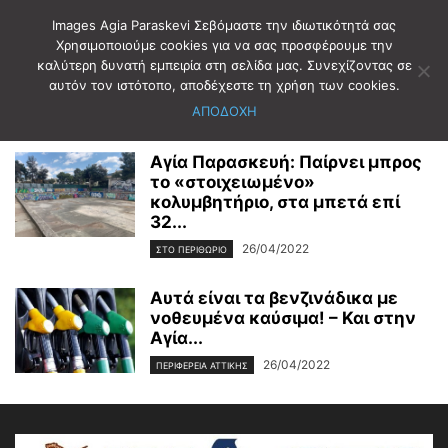
Images Agia Paraskevi Σεβόμαστε την ιδιωτικότητά σας
Χρησιμοποιούμε cookies για να σας προσφέρουμε την
καλύτερη δυνατή εμπειρία στη σελίδα μας. Συνεχίζοντας σε
Αρχική
2022
Απρίλιος
26
αυτόν τον ιστότοπο, αποδέχεστε τη χρήση των cookies.
Ημερήσιο Αρχείο: 26/04/2022
ΑΠΟΔΟΧΗ
Αγία Παρασκευή: Παίρνει μπρος
το «στοιχειωμένο»
κολυμβητήριο, στα μπετά επί
32...
26/04/2022
ΣΤΟ ΠΕΡΙΘΩΡΙΟ
Αυτά είναι τα βενζινάδικα με
νοθευμένα καύσιμα! – Και στην
Αγία...
26/04/2022
ΠΕΡΙΦΕΡΕΙΑ ΑΤΤΙΚΗΣ