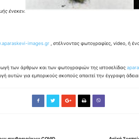
μής ένεκεν.
aparaskevi-images.gr
, στέλνοντας φωτογραφίες, video, ή έ
αγωγή των άρθρων και των φωτογραφιών της ιστοσελίδας
apara
ή αυτών για εμπορικούς σκοπούς απαιτεί την έγγραφη άδεια 
φων συμβασιούχων COVID
Λαϊκή Συσπεί