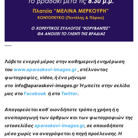
—–
Λ
άβετε ενεργά μέρος στην καθημερινή ενημέρωση
του
www.aparaskevi-images.gr
, στέλνοντας
φωτογραφίες, video, ή ένα μήνυμα
στο info@aparaskevi-images.gr Ή μπείτε στην σελίδα
μας στο
Facebook
ή στο
Twitter
.
Απαγορεύεται καθ’ οιονδήποτε τρόπο η χρήση ή η
αναπαραγωγή των άρθρων και των φωτογραφιών της
ιστοσελίδας
aparaskevi-images.gr
, σε οποιοδήποτε
μέσο χωρίς να αναγράφεται η πηγή προέλευσης. Η