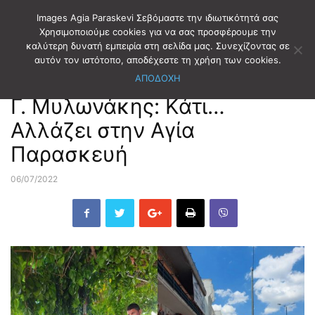
Images Agia Paraskevi Σεβόμαστε την ιδιωτικότητά σας
Χρησιμοποιούμε cookies για να σας προσφέρουμε την
καλύτερη δυνατή εμπειρία στη σελίδα μας. Συνεχίζοντας σε
Αρχική
ΠΑΡΑΤΑΞΕΙΣ
Αλλάζουμε την Αγία Παρασκευή
αυτόν τον ιστότοπο, αποδέχεστε τη χρήση των cookies.
ΑΠΟΔΟΧΗ
ΠΑΡΑΤΑΞΕΙΣ
Αλλάζουμε την Αγία Παρασκευή
Γ. Μυλωνάκης: Κάτι…
Αλλάζει στην Αγία
Παρασκευή
06/07/2022