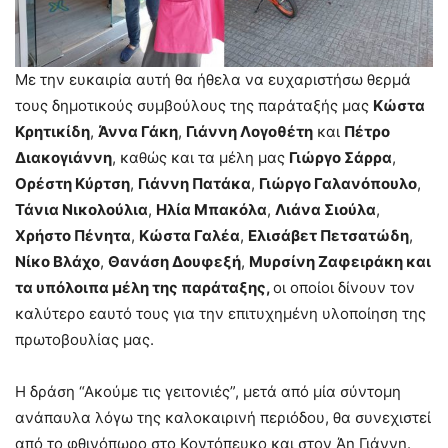
Με την ευκαιρία αυτή θα ήθελα να ευχαριστήσω θερμά
τους δημοτικούς συμβούλους της παράταξής μας
Κώστα
Κρητικίδη
,
Άννα Γάκη
,
Γιάννη Λογοθέτη
και
Πέτρο
Διακογιάννη
, καθώς και τα μέλη μας
Γιώργο Σάρρα
,
Ορέστη Κύρτση
,
Γιάννη Πατάκα
,
Γιώργο Γαλανόπουλο
,
Τάνια Νικολούλια
,
Ηλία Μπακόλα
,
Λιάνα Σιούλα
,
Χρήστο Πένητα
,
Κώστα Γαλέα
,
Ελισάβετ Πετσατώδη
,
Νίκο Βλάχο
,
Θανάση Δουφεξή
,
Μυρσίνη Ζαφειράκη και
τα υπόλοιπα μέλη της παράταξης,
οι οποίοι δίνουν τον
καλύτερο εαυτό τους για την επιτυχημένη υλοποίηση της
πρωτοβουλίας μας.
Η δράση “Ακούμε τις γειτονιές”, μετά από μία σύντομη
ανάπαυλα λόγω της καλοκαιρινή περιόδου, θα συνεχιστεί
από το φθινόπωρο στο Κοντόπευκο και στον Άη Γιάννη.