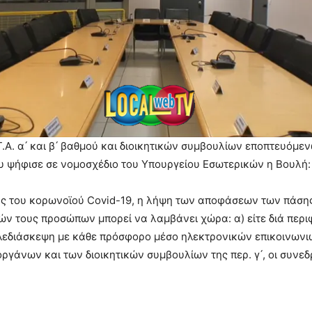
. α ́ και β ́ βαθμού και διοικητικών συμβουλίων εποπτευόμ
υ ψήφισε σε νομoσχέδιο του Υπουργείου Εσωτερικών η Βουλή:
ς του κορωνοϊού Covid-19, η λήψη των αποφάσεων των πάσης 
 τους προσώπων μπορεί να λαμβάνει χώρα: α) είτε διά περιφο
 τηλεδιάσκεψη με κάθε πρόσφορο μέσο ηλεκτρονικών επικοινωνιών
γάνων και των διοικητικών συμβουλίων της περ. γ ́, οι συν