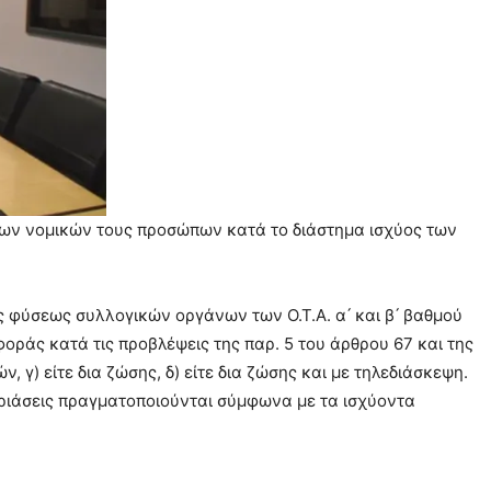
ενων νομικών τους προσώπων κατά το διάστημα ισχύος των
φύσεως συλλογικών οργάνων των Ο.Τ.Α. α ́ και β ́ βαθμού
ράς κατά τις προβλέψεις της παρ. 5 του άρθρου 67 και της
, γ) είτε δια ζώσης, δ) είτε δια ζώσης και με τηλεδιάσκεψη.
εδριάσεις πραγματοποιούνται σύμφωνα με τα ισχύοντα