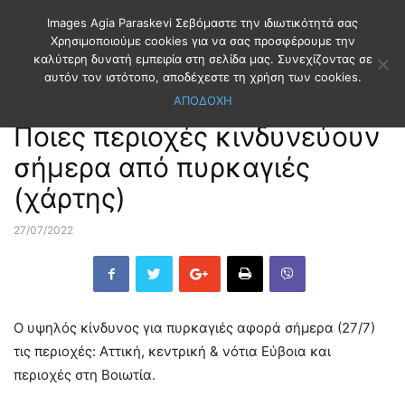
Images Agia Paraskevi Σεβόμαστε την ιδιωτικότητά σας
Χρησιμοποιούμε cookies για να σας προσφέρουμε την
καλύτερη δυνατή εμπειρία στη σελίδα μας. Συνεχίζοντας σε
Αρχική
ΕΙΔΗΣΕΙΣ
αυτόν τον ιστότοπο, αποδέχεστε τη χρήση των cookies.
ΑΠΟΔΟΧΗ
ΕΙΔΗΣΕΙΣ
Ποιες περιοχές κινδυνεύουν
σήμερα από πυρκαγιές
(χάρτης)
27/07/2022
Ο υψηλός κίνδυνος για πυρκαγιές αφορά σήμερα (27/7)
τις περιοχές: Aττική, κεντρική & νότια Εύβοια και
περιοχές στη Βοιωτία.