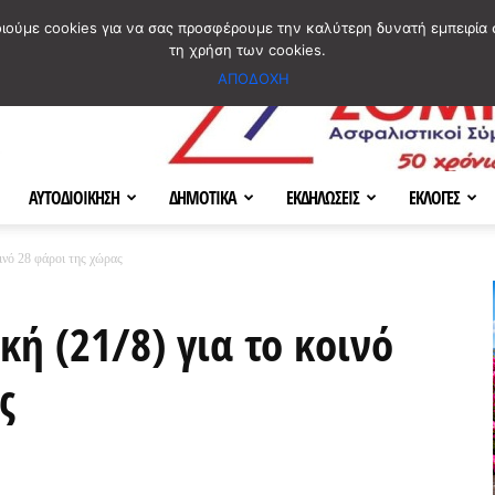
ΣΜΟΣ
ΧΑΡΤΗΣ
BLOG IMAGES
ΠΟΙΟΙ ΕΙΜΑΣΤΕ
[ ΕΠΙΚΟΙΝΩΝΙΑ ]
οιούμε cookies για να σας προσφέρουμε την καλύτερη δυνατή εμπειρία 
τη χρήση των cookies.
ΑΠΟΔΟΧΗ
ΑΥΤΟΔΙΟΙΚΗΣΗ
ΔΗΜΟΤΙΚΑ
ΕΚΔΗΛΩΣΕΙΣ
ΕΚΛΟΓΕΣ
οινό 28 φάροι της χώρας
κή (21/8) για το κοινό
ς