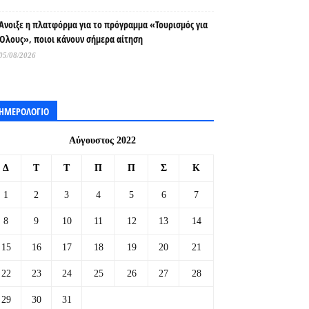
Άνοιξε η πλατφόρμα για το πρόγραμμα «Τουρισμός για
Όλους», ποιοι κάνουν σήμερα αίτηση
05/08/2026
ΗΜΕΡΟΛΟΓΙΟ
Αύγουστος 2022
Δ
Τ
Τ
Π
Π
Σ
Κ
1
2
3
4
5
6
7
8
9
10
11
12
13
14
15
16
17
18
19
20
21
22
23
24
25
26
27
28
29
30
31