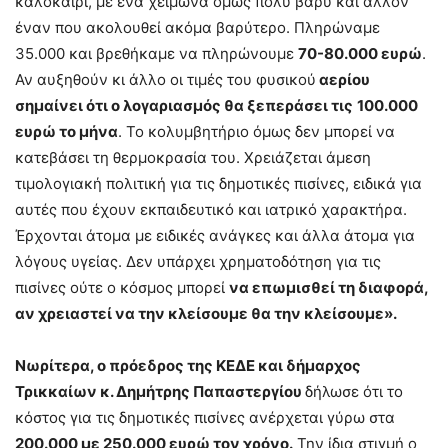
καλοκαίρι, με ένα χειμώνα όμως πολύ βαρύ και άλλον
έναν που ακολουθεί ακόμα βαρύτερο. Πληρώναμε
35.000 και βρεθήκαμε να πληρώνουμε
70-80.000 ευρώ
.
Αν αυξηθούν κι άλλο οι τιμές του φυσικού
αερίου
σημαίνει ότι ο λογαριασμός θα ξεπεράσει τις
100.000
ευρώ το μήνα
. Το κολυμβητήριο όμως δεν μπορεί να
κατεβάσει τη θερμοκρασία του. Χρειάζεται άμεση
τιμολογιακή πολιτική για τις δημοτικές πισίνες, ειδικά για
αυτές που έχουν εκπαιδευτικό και ιατρικό χαρακτήρα.
Έρχονται άτομα με ειδικές ανάγκες και άλλα άτομα για
λόγους υγείας. Δεν υπάρχει χρηματοδότηση για τις
πισίνες ούτε ο κόσμος μπορεί
να επωμισθεί τη διαφορά,
αν χρειαστεί να την κλείσουμε θα την κλείσουμε».
Νωρίτερα, ο πρόεδρος της ΚΕΔΕ και δήμαρχος
Τρικκαίων κ. Δημήτρης Παπαστεργίου
δήλωσε ότι το
κόστος για τις δημοτικές πισίνες ανέρχεται γύρω στα
200.000 με 250.000 ευρώ τον χρόνο.
Την ίδια στιγμή ο