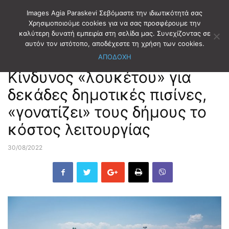
Images Agia Paraskevi Σεβόμαστε την ιδιωτικότητά σας
Χρησιμοποιούμε cookies για να σας προσφέρουμε την
καλύτερη δυνατή εμπειρία στη σελίδα μας. Συνεχίζοντας σε
Αρχική
ΑΥΤΟΔΙΟΙΚΗΣΗ
αυτόν τον ιστότοπο, αποδέχεστε τη χρήση των cookies.
ΑΠΟΔΟΧΗ
ΑΥΤΟΔΙΟΙΚΗΣΗ
Κίνδυνος «λουκέτου» για
δεκάδες δημοτικές πισίνες,
«γονατίζει» τους δήμους το
κόστος λειτουργίας
30/08/2022