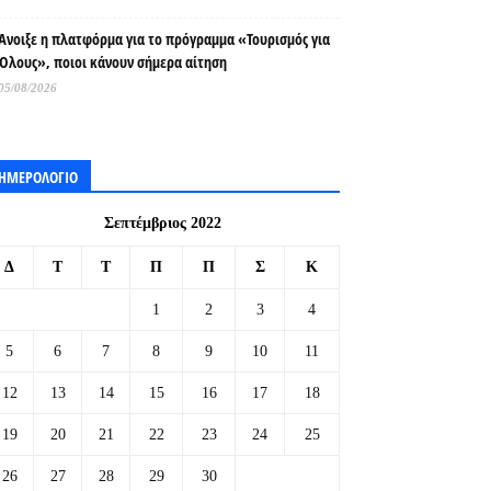
Άνοιξε η πλατφόρμα για το πρόγραμμα «Τουρισμός για
Όλους», ποιοι κάνουν σήμερα αίτηση
05/08/2026
ΗΜΕΡΟΛΟΓΙΟ
Σεπτέμβριος 2022
Δ
Τ
Τ
Π
Π
Σ
Κ
1
2
3
4
5
6
7
8
9
10
11
12
13
14
15
16
17
18
19
20
21
22
23
24
25
26
27
28
29
30