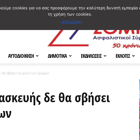
ΣΜΟΣ
ΧΑΡΤΗΣ
BLOG IMAGES
ΠΟΙΟΙ ΕΙΜΑΣΤΕ
[ ΕΠΙΚΟΙΝΩΝΙΑ ]
οιούμε cookies για να σας προσφέρουμε την καλύτερη δυνατή εμπειρία 
τη χρήση των cookies.
ΑΠΟΔΟΧΗ
ΑΥΤΟΔΙΟΙΚΗΣΗ
ΔΗΜΟΤΙΚΑ
ΕΚΔΗΛΩΣΕΙΣ
ΕΚΛΟΓΕΣ
ε θα σβήσει τα φώτα των δρόμων
ασκευής δε θα σβήσει
ων