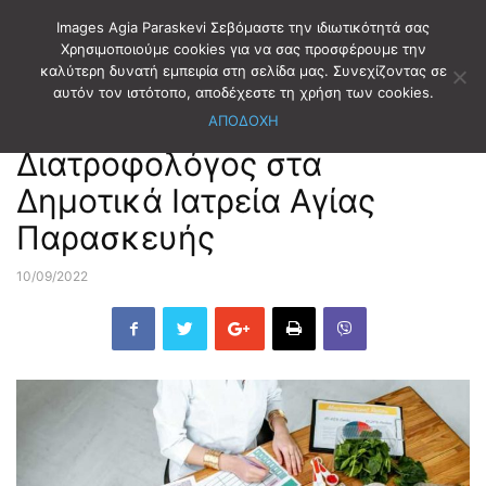
Images Agia Paraskevi Σεβόμαστε την ιδιωτικότητά σας
Χρησιμοποιούμε cookies για να σας προσφέρουμε την
καλύτερη δυνατή εμπειρία στη σελίδα μας. Συνεχίζοντας σε
Αρχική
ΔΗΜΟΤΙΚΑ ΝΕΑ
αυτόν τον ιστότοπο, αποδέχεστε τη χρήση των cookies.
ΑΠΟΔΟΧΗ
ΔΗΜΟΤΙΚΑ ΝΕΑ
Διατροφολόγος στα
Δημοτικά Ιατρεία Αγίας
Παρασκευής
10/09/2022