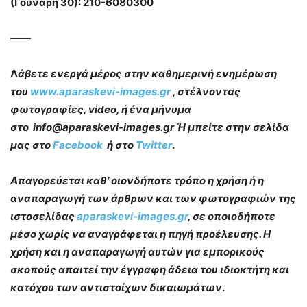
(Γούναρη 30): 210-6080300
——
Λ
άβετε ενεργά μέρος στην καθημερινή ενημέρωση
του
www.aparaskevi-images.gr
, στέλνοντας
φωτογραφίες, video, ή ένα μήνυμα
στο info@aparaskevi-images.gr Ή μπείτε στην σελίδα
μας στο
Facebook
ή στο
Twitter
.
Απαγορεύεται καθ’ οιονδήποτε τρόπο η χρήση ή η
αναπαραγωγή των άρθρων και των φωτογραφιών της
ιστοσελίδας
aparaskevi-images.gr
, σε οποιοδήποτε
μέσο χωρίς να αναγράφεται η πηγή προέλευσης. Η
χρήση και η αναπαραγωγή αυτών για εμπορικούς
σκοπούς απαιτεί την έγγραφη άδεια του ιδιοκτήτη και
κατόχου των αντιστοίχων δικαιωμάτων
.