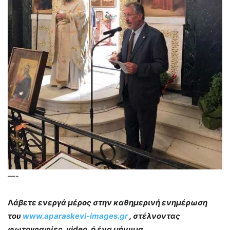
—-
Λ
άβετε ενεργά μέρος στην καθημερινή ενημέρωση
του
www.aparaskevi-images.gr
, στέλνοντας
φωτογραφίες, video, ή ένα μήνυμα