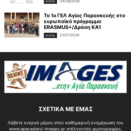
04/08/2026
ΦΟΡΕΙΣ
Το 1ο ΓΕΛ Αγίας Παρασκευής στο
ευρωπαϊκό πρόγραμμα
ERASMUS+/Δράση ΚΑ1
23/07/2026
ΦΟΡΕΙΣ
ΣΧΕΤΙΚΆ ΜΕ ΕΜΆΣ
Λάβετε ενεργά μέρος στην καθημερινή ενημέρωση του
www.aparaskevi-images.gr στέλνοντας φωτογραφίες,