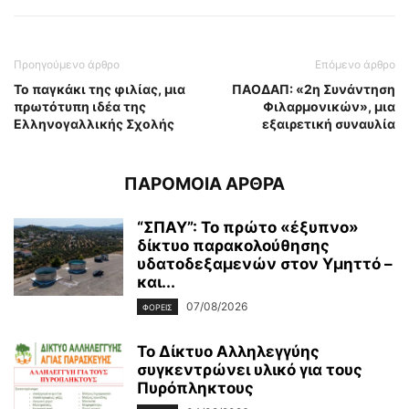
Προηγούμενο άρθρο
Επόμενο άρθρο
Το παγκάκι της φιλίας, μια
ΠΑΟΔΑΠ: «2η Συνάντηση
πρωτότυπη ιδέα της
Φιλαρμονικών», μια
Ελληνογαλλικής Σχολής
εξαιρετική συναυλία
ΠΑΡΟΜΟΙΑ ΑΡΘΡΑ
“ΣΠΑΥ”: Το πρώτο «έξυπνο»
δίκτυο παρακολούθησης
υδατοδεξαμενών στον Υμηττό –
και...
07/08/2026
ΦΟΡΕΙΣ
To Δίκτυο Αλληλεγγύης
συγκεντρώνει υλικό για τους
Πυρόπληκτους