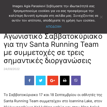
Images Agia Paraskevi Σεβόμαστε την ιδιωτικότητά σας
Χρησιμοποιούμε cookies για να σας προσφέρουμε την
καλύτερη δυνατή εμπειρία στη σελίδα μας. Συνεχίζοντας σε
Αρχική
ΑΘΛΗΤΙΣΜΟΣ
ΣΤΙΒΟΣ
αυτόν τον ιστότοπο, αποδέχεστε τη χρήση των cookies.
ΑΠΟΔΟΧΗ
ΑΘΛΗΤΙΣΜΟΣ
ΣΤΙΒΟΣ
Αγωνιστικό Σαββατοκύριακο
για την Santa Running Team
με συμμετοχές σε τρεις
σημαντικές διοργανώσεις
24/09/2022
Το Σαββατοκύριακο 17 και 18 Σεπτεμβρίου οι αθλητές της
Santa Running Team συμμετείχαν στο Ioannina Lake, στον