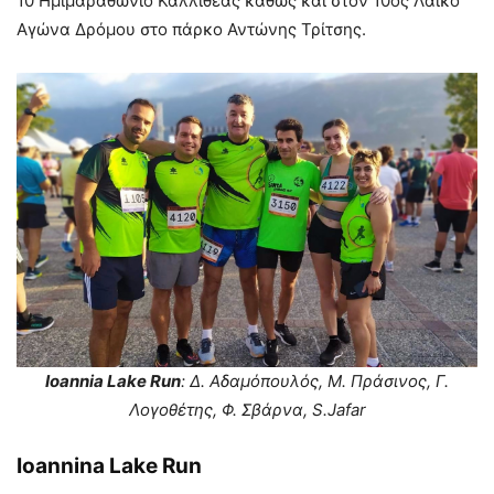
10 Ημιμαραθώνιο Καλλιθέας καθώς και στον 10ος Λαϊκό
Αγώνα Δρόμου στο πάρκο Αντώνης Τρίτσης.
Ioannia Lake Run
: Δ. Αδαμόπουλός, Μ. Πράσινος, Γ.
Λογοθέτης, Φ. Σβάρνα, S.Jafar
Ioannina Lake Run