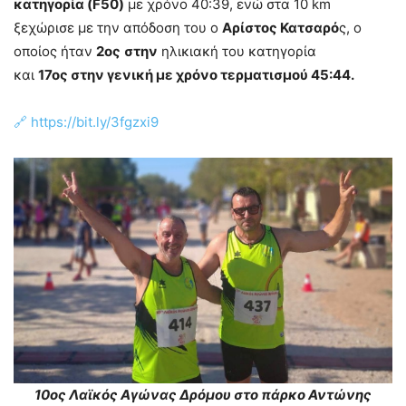
κατηγορία (F50)
με χρόνο 40:39, ενώ στα 10 km
ξεχώρισε με την απόδοση του ο
Αρίστος Κατσαρό
ς, o
οποίος ήταν
2ος
στην
ηλικιακή του κατηγορία
και
17ος στην γενική με χρόνο τερματισμού 45:44.
🔗 https://bit.ly/3fgzxi9
10ος Λαϊκός Αγώνας Δρόμου στο πάρκο Αντώνης