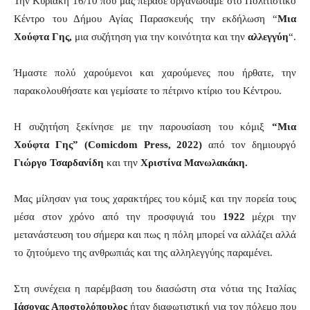
Την Κυριακή 16/10 που μας πέρασε οργανώσαμε στο Πολιτιστικό
Κέντρο του Δήμου Αγίας Παρασκευής την εκδήλωση “
Μια
Χούφτα Γης,
μια συζήτηση για την κοινότητα και την
αλλεγγύη
“.
Ήμαστε πολύ χαρούμενοι και χαρούμενες που ήρθατε, την
παρακολουθήσατε και γεμίσατε το πέτρινο κτίριο του Κέντρου.
Η συζητήση ξεκίνησε με την παρουσίαση του κόμιξ
“Μια
Χούφτα Γης” (Comicdom Press, 2022)
από τον δημιουργό
Γιώργο Τσαρδανίδη
και την
Χριστίνα Μανωλακάκη.
Μας μίλησαν για τους χαρακτήρες του κόμιξ και την πορεία τους
μέσα στον χρόνο από την προσφυγιά του
1922
μέχρι την
μετανάστευση του σήμερα και πως η πόλη μπορεί να αλλάζει αλλά
το ζητούμενο της ανθρωπιάς και της αλληλεγγύης παραμένει.
Στη συνέχεια η παρέμβαση του διασώστη στα νότια της Ιταλίας
Ιάσονας Αποστολόπουλος
ήταν διαφωτιστική για τον πόλεμο που