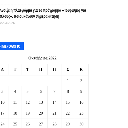
Άνοιξε η πλατφόρμα για το πρόγραμμα «Τουρισμός για
Όλους», ποιοι κάνουν σήμερα αίτηση
05/08/2026
ΗΜΕΡΟΛΟΓΙΟ
Οκτώβριος 2022
Δ
Τ
Τ
Π
Π
Σ
Κ
1
2
3
4
5
6
7
8
9
10
11
12
13
14
15
16
17
18
19
20
21
22
23
24
25
26
27
28
29
30