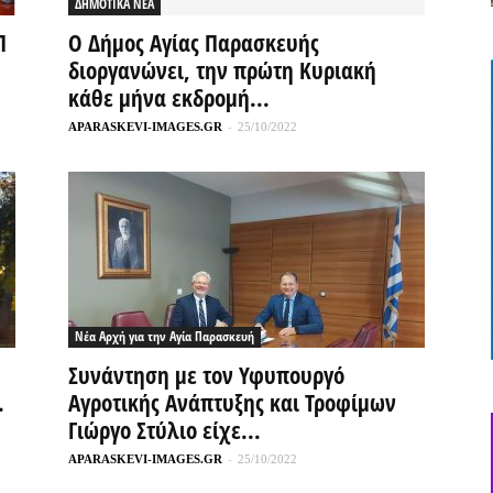
ΔΗΜΟΤΙΚΑ ΝΕΑ
Π
Ο Δήμος Αγίας Παρασκευής
διοργανώνει, την πρώτη Κυριακή
κάθε μήνα εκδρομή...
APARASKEVI-IMAGES.GR
-
25/10/2022
Νέα Αρχή για την Αγία Παρασκευή
Συνάντηση με τον Υφυπουργό
.
Αγροτικής Ανάπτυξης και Τροφίμων
Γιώργο Στύλιο είχε...
APARASKEVI-IMAGES.GR
-
25/10/2022