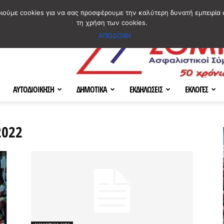
ΣΜΟΣ
ΧΑΡΤΗΣ
BLOG IMAGES
ΠΟΙΟΙ ΕΙΜΑΣΤΕ
[ ΕΠΙΚΟΙΝΩΝΙΑ ]
οιούμε cookies για να σας προσφέρουμε την καλύτερη δυνατή εμπειρία 
τη χρήση των cookies.
ΑΠΟΔΟΧΗ
ΑΥΤΟΔΙΟΙΚΗΣΗ
ΔΗΜΟΤΙΚΑ
ΕΚΔΗΛΩΣΕΙΣ
ΕΚΛΟΓΕΣ
2022