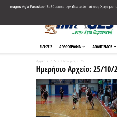
ΙΣΤΟΡΙΚΑ ΣΗΜΕΙΑ ΤΗΣ ΠΟΛΗΣ
ΠΛΗΡΟΦΟΡΙΕΣ
ΠΟΛΙΤΙ
Images Agia Paraskevi Σεβόμαστε την ιδιωτικότητά σας Χρησιμοπ
AParaskevi-
Images
ΕΙΔΗΣΕΙΣ
ΑΡΘΡΟΓΡΑΦΙΑ
ΑΘΛΗΤΙΣΜΟΣ
Αρχική
2022
Οκτώβριος
25
Ημερήσιο Αρχείο: 25/10/