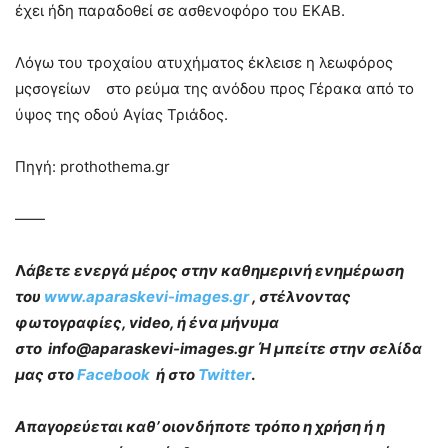
έχει ήδη παραδοθεί σε ασθενοφόρο του ΕΚΑΒ.
Λόγω του τροχαίου ατυχήματος έκλεισε η λεωφόρος
μςσογείων
στο ρεύμα της ανόδου προς Γέρακα από το
ύψος της οδού Αγίας Τριάδος.
Πηγή: prothothema.gr
——
Λ
άβετε ενεργά μέρος στην καθημερινή ενημέρωση
του
www.aparaskevi-images.gr
, στέλνοντας
φωτογραφίες, video, ή ένα μήνυμα
στο info@aparaskevi-images.gr Ή μπείτε στην σελίδα
μας στο
Facebook
ή στο
Twitter
.
Απαγορεύεται καθ’ οιονδήποτε τρόπο η χρήση ή η