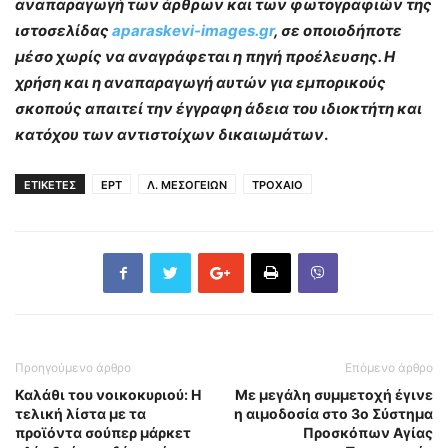
αναπαραγωγή των άρθρων και των φωτογραφιών της
ιστοσελίδας
aparaskevi-images.gr
, σε οποιοδήποτε
μέσο χωρίς να αναγράφεται η πηγή προέλευσης. Η
χρήση και η αναπαραγωγή αυτών για εμπορικούς
σκοπούς απαιτεί την έγγραφη άδεια του ιδιοκτήτη και
κατόχου των αντιστοίχων δικαιωμάτων
.
ΕΤΙΚΕΤΕΣ
ΕΡΤ
Λ. ΜΕΣΟΓΕΙΩΝ
ΤΡΟΧΑΙΟ
Προηγούμενο άρθρο
Επόμενο άρθρο
Καλάθι του νοικοκυριού: Η
Με μεγάλη συμμετοχή έγινε
τελική λίστα με τα
η αιμοδοσία στο 3ο Σύστημα
προϊόντα σούπερ μάρκετ
Προσκόπων Αγίας