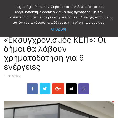
Images Agia Paraskevi Σεβόμαστε την ιδιωτικότητά σας
Χρησιμοποιούμε cookies για να σας προσφέρουμε την
καλύτερη δυνατή εμπειρία στη σελίδα μας. Συνεχίζοντας σε
Αρχική
ΑΥΤΟΔΙΟΙΚΗΣΗ
αυτόν τον ιστότοπο, αποδέχεστε τη χρήση των cookies.
ΑΠΟΔΟΧΗ
ΑΥΤΟΔΙΟΙΚΗΣΗ
«Εκσυγχρονισμός ΚΕΠ»: Οι
δήμοι θα λάβουν
χρηματοδότηση για 6
ενέργειες
13/11/2022