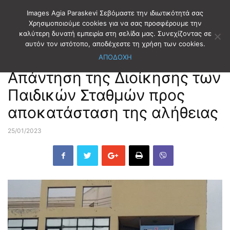
Images Agia Paraskevi Σεβόμαστε την ιδιωτικότητά σας
Χρησιμοποιούμε cookies για να σας προσφέρουμε την
καλύτερη δυνατή εμπειρία στη σελίδα μας. Συνεχίζοντας σε
Αρχική
ΝΟΜΙΚΑ ΠΡΟΣΩΠΑ
ΠΑΙΔΙΚΟΙ ΣΤΑΘΜΟΙ
αυτόν τον ιστότοπο, αποδέχεστε τη χρήση των cookies.
ΑΠΟΔΟΧΗ
ΝΟΜΙΚΑ ΠΡΟΣΩΠΑ
ΠΑΙΔΙΚΟΙ ΣΤΑΘΜΟΙ
Απάντηση της Διοίκησης των
Παιδικών Σταθμών προς
αποκατάσταση της αλήθειας
25/01/2023