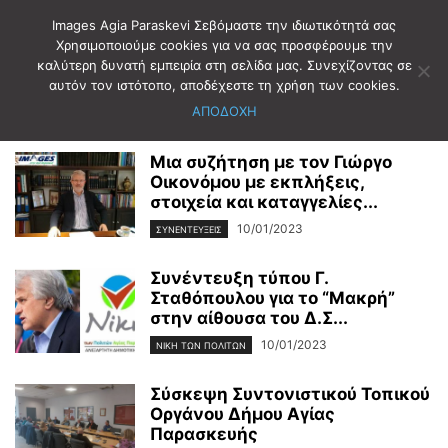
Images Agia Paraskevi Σεβόμαστε την ιδιωτικότητά σας
Χρησιμοποιούμε cookies για να σας προσφέρουμε την
καλύτερη δυνατή εμπειρία στη σελίδα μας. Συνεχίζοντας σε
Αρχική
2023
Ιανουάριος
10
αυτόν τον ιστότοπο, αποδέχεστε τη χρήση των cookies.
Ημερήσιο Αρχείο: 10/01/2023
ΑΠΟΔΟΧΗ
Μια συζήτηση με τον Γιώργο
Οικονόμου με εκπλήξεις,
στοιχεία και καταγγελίες...
10/01/2023
ΣΥΝΕΝΤΕΥΞΕΙΣ
Συνέντευξη τύπου Γ.
Σταθόπουλου για το “Μακρή”
στην αίθουσα του Δ.Σ...
10/01/2023
ΝΊΚΗ ΤΩΝ ΠΟΛΙΤΏΝ
Σύσκεψη Συντονιστικού Τοπικού
Οργάνου Δήμου Αγίας
Παρασκευής