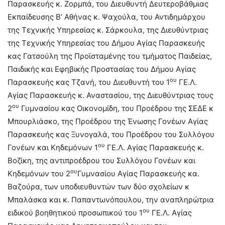
Παρασκευής κ. Ζορμπά, του Διευθυντή Δευτεροβάθμιας
Εκπαίδευσης Β’ Αθήνας κ. Ψαχούλα, του Αντιδημάρχου
της Τεχνικής Υπηρεσίας κ. Σάρκουλα, της Διευθύντριας
της Τεχνικής Υπηρεσίας του Δήμου Αγίας Παρασκευής
κας Γατσούλη της Προϊσταμένης του τμήματος Παιδείας,
Παιδικής και Εφηβικής Προστασίας του Δήμου Αγίας
ου
Παρασκευής κας Τζανή, του Διευθυντή του 1
ΓΕ.Λ.
Αγίας Παρασκευής κ. Αναστασίου, της Διευθύντριας τους
ου
2
Γυμνασίου κας Οικονομίδη, του Προέδρου της ΣΕΔΕ κ
Μπουρλιάσκο, της Προέδρου της Ένωσης Γονέων Αγίας
Παρασκευής κας Ξυνογαλά, του Προέδρου του Συλλόγου
ου
Γονέων και Κηδεμόνων 1
ΓΕ.Λ. Αγίας Παρασκευής κ.
Βοζίκη, της αντιπροέδρου του Συλλόγου Γονέων και
ου
Κηδεμόνων του 2
Γυμνασίου Αγίας Παρασκευής κα.
Βαζούρα, των υποδιευθυντών των δύο σχολείων κ
Μπαλάσκα και κ. Παπαντωνόπουλου, την αναπληρώτρια
ου
ειδικού βοηθητικού προσωπικού του 1
ΓΕ.Λ. Αγίας