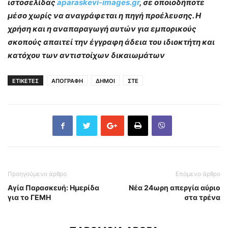
ιστοσελίδας
aparaskevi-images.gr
, σε οποιοδήποτε
μέσο χωρίς να αναγράφεται η πηγή προέλευσης. Η
χρήση και η αναπαραγωγή αυτών για εμπορικούς
σκοπούς απαιτεί την έγγραφη άδεια του ιδιοκτήτη και
κατόχου των αντιστοίχων δικαιωμάτων
ΕΤΙΚΕΤΕΣ
ΑΠΟΓΡΑΦΗ
ΔΗΜΟΙ
ΣΤΕ
Προηγούμενο άρθρο
Επόμενο άρθρο
Αγία Παρασκευή: Ημερίδα
Νέα 24ωρη απεργία αύριο
για το ΓΕΜΗ
στα τρένα