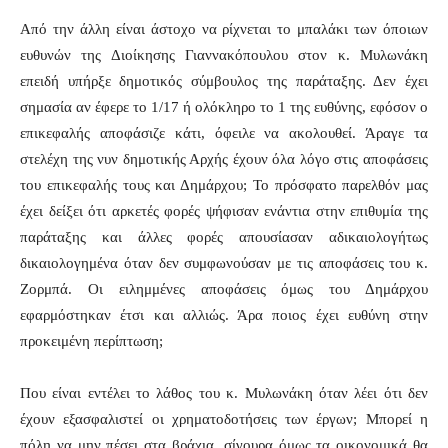
Από την άλλη είναι άστοχο να ρίχνεται το μπαλάκι των όποιων
ευθυνών της Διοίκησης Γιαννακόπουλου στον κ. Μυλωνάκη
επειδή υπήρξε δημοτικός σύμβουλος της παράταξης. Δεν έχει
σημασία αν έφερε το 1/17 ή ολόκληρο το 1 της ευθύνης, εφόσον ο
επικεφαλής αποφάσιζε κάτι, όφειλε να ακολουθεί. Άραγε τα
στελέχη της νυν δημοτικής Αρχής έχουν όλα λόγο στις αποφάσεις
του επικεφαλής τους και Δημάρχου; Το πρόσφατο παρελθόν μας
έχει δείξει ότι αρκετές φορές ψήφισαν ενάντια στην επιθυμία της
παράταξης και άλλες φορές απουσίασαν αδικαιολογήτως
δικαιολογημένα όταν δεν συμφωνούσαν με τις αποφάσεις του κ.
Ζορμπά. Οι ειλημμένες αποφάσεις όμως του Δημάρχου
εφαρμόστηκαν έτσι και αλλιώς. Άρα ποιος έχει ευθύνη στην
προκειμένη περίπτωση;
Που είναι εντέλει το λάθος του κ. Μυλωνάκη όταν λέει ότι δεν
έχουν εξασφαλιστεί οι χρηματοδοτήσεις των έργων; Μπορεί η
πόλη να μην πέσει στα βράχια, σίγουρα όμως τα οικονομικά θα