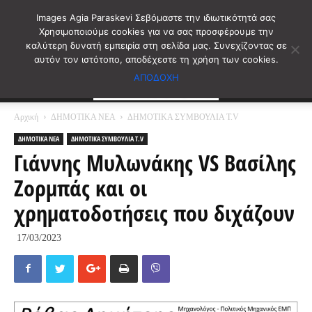
Images Agia Paraskevi Σεβόμαστε την ιδιωτικότητά σας
Χρησιμοποιούμε cookies για να σας προσφέρουμε την
καλύτερη δυνατή εμπειρία στη σελίδα μας. Συνεχίζοντας σε
αυτόν τον ιστότοπο, αποδέχεστε τη χρήση των cookies.
ΑΠΟΔΟΧΗ
Αρχική
ΔΗΜΟΤΙΚΑ ΝΕΑ
ΔΗΜΟΤΙΚΑ ΣΥΜΒΟΥΛΙΑ T.V
ΔΗΜΟΤΙΚΑ ΝΕΑ
ΔΗΜΟΤΙΚΑ ΣΥΜΒΟΥΛΙΑ T.V
Γιάννης Μυλωνάκης VS Βασίλης
Ζορμπάς και οι
χρηματοδοτήσεις που διχάζουν
17/03/2023