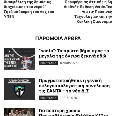
διασφάλιση της δημόσιας
Περιφέρειας Αττικής η 5η
διαχείρισης του νερού”
Διεθνής Έκθεση Verde.Tec
ζητά απόσυρση του νσχ του
για τις Πράσινες
ΥΠΕΝ
Τεχνολογίες και την
Κυκλική Οικονομία
ΠΑΡΟΜΟΙΑ ΑΡΘΡΑ
“santa”: Το πρώτο βήμα προς τα
μεγάλα της όνειρα ξεκινά εδώ
02/08/2026
ΠΟΔΟΣΦΑΙΡΟ
Πραγματοποιήθηκε η γενική
εκλογοαπολογιστική συνέλευση
τις ΣΑΝΤΑ – το νέο Δ.Σ
19/06/2026
ΠΟΔΟΣΦΑΙΡΟ
Για δεύτερη χρονιά
Πρωταθλήτριες Ελλάδας Κ17 οι