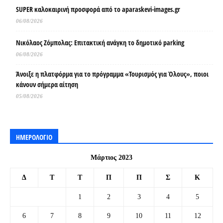
SUPER καλοκαιρινή προσφορά από το aparaskevi-images.gr
06/08/2026
Νικόλαος Ζόμπολας: Επιτακτική ανάγκη το δημοτικό parking
06/08/2026
Άνοιξε η πλατφόρμα για το πρόγραμμα «Τουρισμός για Όλους», ποιοι
κάνουν σήμερα αίτηση
05/08/2026
ΗΜΕΡΟΛΟΓΙΟ
Μάρτιος 2023
Δ
Τ
Τ
Π
Π
Σ
Κ
1
2
3
4
5
6
7
8
9
10
11
12