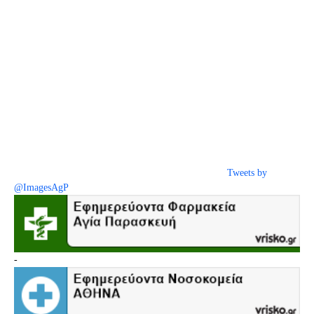
Tweets by
@ImagesAgP
-