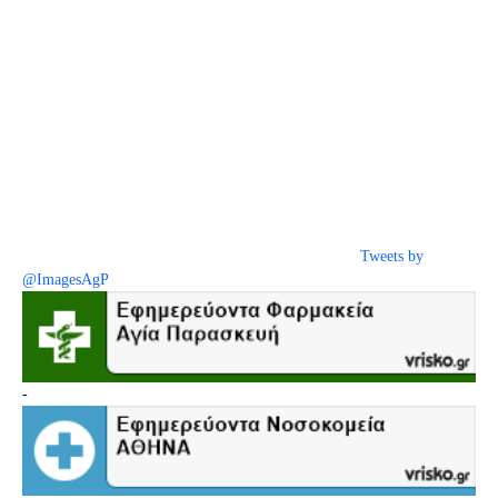
Tweets by
@ImagesAgP
-