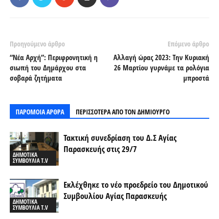
Προηγούμενο άρθρο
Επόμενο άρθρο
“Νέα Αρχή”: Περιφρονητική η
Αλλαγή ώρας 2023: Την Κυριακή
σιωπή του Δημάρχου στα
26 Μαρτίου γυρνάμε τα ρολόγια
σοβαρά ζητήματα
μπροστά
ΠΑΡΟΜΟΙΑ ΑΡΘΡΑ
ΠΕΡΙΣΣΟΤΕΡΑ ΑΠΟ ΤΟΝ ΔΗΜΙΟΥΡΓΟ
Τακτική συνεδρίαση του Δ.Σ Αγίας
Παρασκευής στις 29/7
ΔΗΜΟΤΙΚΑ
ΣΥΜΒΟΥΛΙΑ T.V
Εκλέχθηκε το νέο προεδρείο του Δημοτικού
Συμβουλίου Αγίας Παρασκευής
ΔΗΜΟΤΙΚΑ
ΣΥΜΒΟΥΛΙΑ T.V