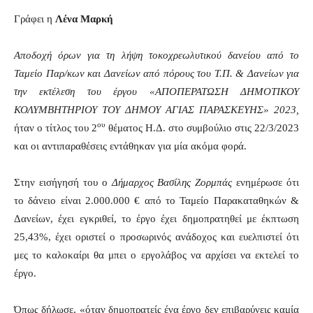
Γράφει η
Λένα Μαρκή
Αποδοχή όρων για τη λήψη τοκοχρεωλυτικού δανείου από το
Ταμείο Παρ/κων και Δανείων από πόρους του Τ.Π. & Δανείων για
την εκτέλεση του έργου «ΑΠΟΠΕΡΑΤΩΣΗ ΔΗΜΟΤΙΚΟΥ
ΚΟΛΥΜΒΗΤΗΡΙΟΥ ΤΟΥ ΔΗΜΟΥ ΑΓΙΑΣ ΠΑΡΑΣΚΕΥΗΣ» 2023,
ου
ήταν ο τίτλος του 2
θέματος Η.Δ. στο συμβούλιο στις 22/3/2023
και οι αντιπαραθέσεις εντάθηκαν για μία ακόμα φορά.
Στην εισήγησή του ο
Δήμαρχος Βασίλης Ζορμπάς
ενημέρωσε ότι
το δάνειο είναι 2.000.000 € από το Ταμείο Παρακαταθηκών &
Δανείων, έχει εγκριθεί, το έργο έχει δημοπρατηθεί με έκπτωση
25,43%, έχει οριστεί ο προσωρινός ανάδοχος και ευελπιστεί ότι
μες το καλοκαίρι θα μπει ο εργολάβος να αρχίσει να εκτελεί το
έργο.
Όπως δήλωσε, «όταν δημοπρατείς ένα έργο δεν επιβαρύνεις καμία