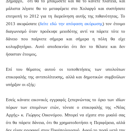
Δήμαρχο, ότι θα το μπαζώσετε και θα το κάνετε πλατεία, και
μάλιστα λέγατε θα το μεταφέρετε στο Χολαργό και συστήσατε
επιτροπή το 2012 για τη διερεύνηση αυτής της πιθανότητας. Το
2013 ακυρώσατε (
δείτε εδώ την απόφαση ακύρωσης
) τον έτοιμο
διαγωνισμό όταν προέκυψε μειοδότης αντί να πάρετε τότε το
δάνειο που παίρνετε σήμερα και σήμερα η πόλη θα είχε
κολυμβητήριο. Αυτό αποδεικνύει ότι δεν το θέλατε και δεν
ήσασταν έτοιμος.
Επί του θέματος αυτού οι τοποθετήσεις των υπολοίπων
επικεφαλής της αντιπολίτευσης, αλλά και δημοτικών συμβούλων
υπήρξαν οι εξής:
Εσείς κάνατε εικονικές εγγραφές ξεπερνώντας το όριο των ιδίων
πόρων των επομένων ετών, τόνισε ο επικεφαλής της «Νέας
Αρχής»
κ. Γιώργος Οικονόμου
. Μπορεί να είχατε στο μυαλό σας
ότι θα πάρετε δάνεια, ότι θα χρηματοδοτήσει η Περιφέρεια, αλλά
δεν είχαν εγγραφεί στον Προϋπολογισμό. Αφού το ποσό μετά την