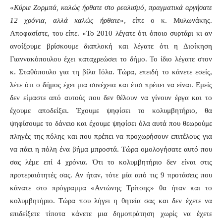
«
Κύριε Ζορμπά, καλώς ήρθατε στο ρεαλισμό, πραγματικά αργήσατε
12 χρόνια, αλλά καλώς ήρθατε
», είπε ο κ. Μυλωνάκης.
Αποφασίστε, του είπε. «Το 2010 λέγατε ότι όποιο συρτάρι κι αν
ανοίξουμε βρίσκουμε διαπλοκή και λέγατε ότι η Διοίκηση
Γιαννακόπουλου έχει καταχρεώσει το δήμο. Το ίδιο λέγατε στον
κ. Σταθόπουλο για τη βίλα Ιόλα. Τώρα, επειδή το κάνετε εσείς,
λέτε ότι ο δήμος έχει μια συνέχεια και έτσι πρέπει να είναι. Εμείς
δεν είμαστε από αυτούς που δεν θέλουν να γίνουν έργα και το
έχουμε αποδείξει. Έχουμε ψηφίσει το κολυμβητήριο, θα
ψηφίσουμε το δάνειο και έχουμε ψηφίσει όλα αυτά που θεωρούμε
πληγές της πόλης και που πρέπει να προχωρήσουν επιτέλους για
να πάει η πόλη ένα βήμα μπροστά. Τώρα ομολογήσατε αυτό που
σας λέμε επί 4 χρόνια. Ότι το κολυμβητήριο δεν είναι στις
προτεραιότητές σας. Αν ήταν, τότε μία από τις 9 προτάσεις που
κάνατε στο πρόγραμμα «Αντώνης Τρίτσης» θα ήταν και το
κολυμβητήριο. Τώρα που λήγει η θητεία σας και δεν έχετε να
επιδείξετε τίποτα κάνετε μια δημοπράτηση χωρίς να έχετε