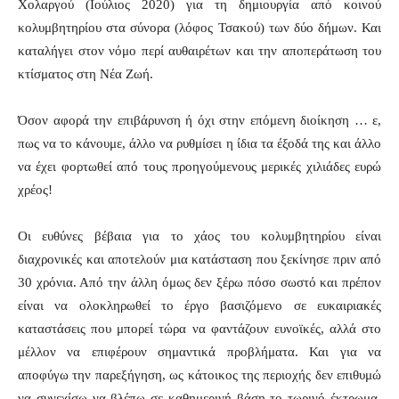
Χολαργού (Ιούλιος 2020) για τη δημιουργία από κοινού
κολυμβητηρίου στα σύνορα (λόφος Τσακού) των δύο δήμων. Και
καταλήγει στον νόμο περί αυθαιρέτων και την αποπεράτωση του
κτίσματος στη Νέα Ζωή.
Όσον αφορά την επιβάρυνση ή όχι στην επόμενη διοίκηση … ε,
πως να το κάνουμε, άλλο να ρυθμίσει η ίδια τα έξοδά της και άλλο
να έχει φορτωθεί από τους προηγούμενους μερικές χιλιάδες ευρώ
χρέος!
Οι ευθύνες βέβαια για το χάος του κολυμβητηρίου είναι
διαχρονικές και αποτελούν μια κατάσταση που ξεκίνησε πριν από
30 χρόνια. Από την άλλη όμως δεν ξέρω πόσο σωστό και πρέπον
είναι να ολοκληρωθεί το έργο βασιζόμενο σε ευκαιριακές
καταστάσεις που μπορεί τώρα να φαντάζουν ευνοϊκές, αλλά στο
μέλλον να επιφέρουν σημαντικά προβλήματα. Και για να
αποφύγω την παρεξήγηση, ως κάτοικος της περιοχής δεν επιθυμώ
να συνεχίσω να βλέπω σε καθημερινή βάση το τωρινό έκτρωμα.