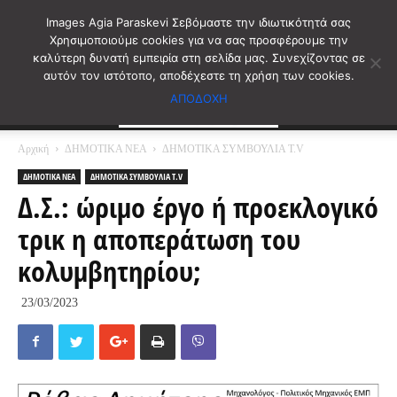
Images Agia Paraskevi Σεβόμαστε την ιδιωτικότητά σας
Χρησιμοποιούμε cookies για να σας προσφέρουμε την
καλύτερη δυνατή εμπειρία στη σελίδα μας. Συνεχίζοντας σε
αυτόν τον ιστότοπο, αποδέχεστε τη χρήση των cookies.
ΑΠΟΔΟΧΗ
Αρχική
ΔΗΜΟΤΙΚΑ ΝΕΑ
ΔΗΜΟΤΙΚΑ ΣΥΜΒΟΥΛΙΑ T.V
ΔΗΜΟΤΙΚΑ ΝΕΑ
ΔΗΜΟΤΙΚΑ ΣΥΜΒΟΥΛΙΑ T.V
Δ.Σ.: ώριμο έργο ή προεκλογικό
τρικ η αποπεράτωση του
κολυμβητηρίου;
23/03/2023