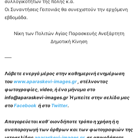
συλλογικοτήτων της πόλης κ.α.
Οι Συναντήσεις Γειτονιάς θα συνεχιστούν την ερχόμενη
εβδομάδα.
Νίκη των Πολιτών Αγίας Παρασκευής Ανεξάρτητη
Δημοτική Κίνηση
—–
Λ
άβετε ενεργά μέρος στην καθημερινή ενημέρωση
του
www.aparaskevi-images.gr
, στέλνοντας
φωτογραφίες, video, ή ένα μήνυμα στο
info@aparaskevi-images.gr Ή μπείτε στην σελίδα μας
στο
Facebook
ή στο
Twitter
.
Απαγορεύεται καθ’ οιονδήποτε τρόπο η χρήση ή η
αναπαραγωγή των άρθρων και των φωτογραφιών της
ιστοσελίδας
aparaskevi-images.gr
, σε οποιοδήποτε