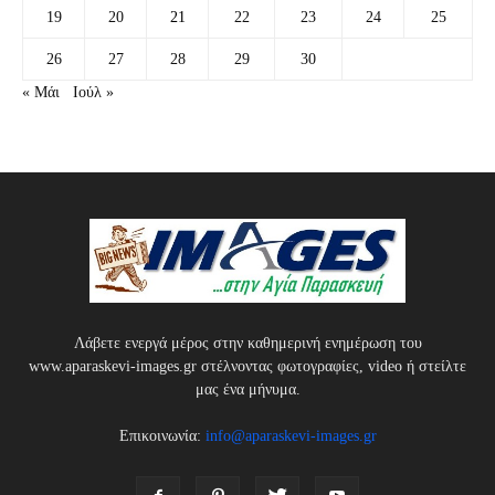
19
20
21
22
23
24
25
26
27
28
29
30
« Μάι
Ιούλ »
Λάβετε ενεργά μέρος στην καθημερινή ενημέρωση του
www.aparaskevi-images.gr στέλνοντας φωτογραφίες, video ή στείλτε
μας ένα μήνυμα.
Επικοινωνία:
info@aparaskevi-images.gr