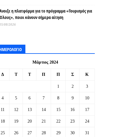
Άνοιξε η πλατφόρμα για το πρόγραμμα «Τουρισμός για
Όλους», ποιοι κάνουν σήμερα αίτηση
05/08/2026
ΗΜΕΡΟΛΟΓΙΟ
Μάρτιος 2024
Δ
Τ
Τ
Π
Π
Σ
Κ
1
2
3
4
5
6
7
8
9
10
11
12
13
14
15
16
17
18
19
20
21
22
23
24
25
26
27
28
29
30
31