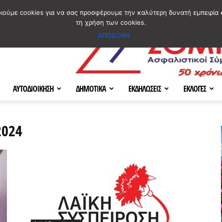
ΣΜΟΣ
ΧΑΡΤΗΣ
BLOG IMAGES
ΠΟΙΟΙ ΕΙΜΑΣΤΕ
[ ΕΠΙΚΟΙΝΩΝΙΑ ]
οιούμε cookies για να σας προσφέρουμε την καλύτερη δυνατή εμπειρία 
τη χρήση των cookies.
ΑΠΟΔΟΧΗ
ΑΥΤΟΔΙΟΙΚΗΣΗ
ΔΗΜΟΤΙΚΑ
ΕΚΔΗΛΩΣΕΙΣ
ΕΚΛΟΓΕΣ
2024