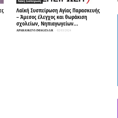
Λαϊκή Συσπείρωση
ες
Λαϊκή Συσπείρωση Αγίας Παρασκευής
– Άμεσος έλεγχος και θωράκιση
σχολείων, Νηπιαγωγείων...
APARASKEVI-IMAGES.GR
-
02/03/2024