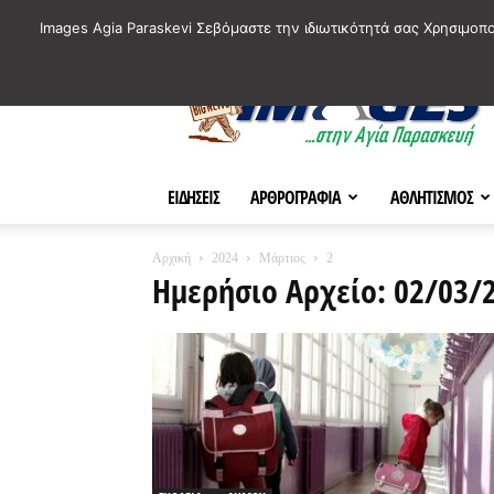
ΙΣΤΟΡΙΚΑ ΣΗΜΕΙΑ ΤΗΣ ΠΟΛΗΣ
ΠΛΗΡΟΦΟΡΙΕΣ
ΠΟΛΙΤΙ
Images Agia Paraskevi Σεβόμαστε την ιδιωτικότητά σας Χρησιμοπ
AParaskevi-
Images
ΕΙΔΗΣΕΙΣ
ΑΡΘΡΟΓΡΑΦΙΑ
ΑΘΛΗΤΙΣΜΟΣ
Αρχική
2024
Μάρτιος
2
Ημερήσιο Αρχείο: 02/03/