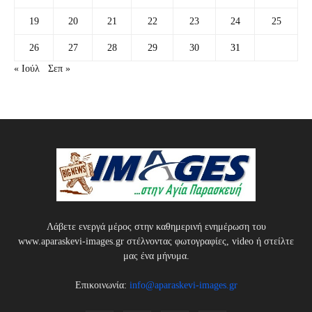
19
20
21
22
23
24
25
26
27
28
29
30
31
« Ιούλ
Σεπ »
Λάβετε ενεργά μέρος στην καθημερινή ενημέρωση του
www.aparaskevi-images.gr στέλνοντας φωτογραφίες, video ή στείλτε
μας ένα μήνυμα.
Επικοινωνία:
info@aparaskevi-images.gr